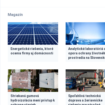
Magazín
Energetické riešenia, ktoré
Analytické laboratóriá
ocenia firmy aj domácnosti
opora ochrany životné
prostredia na Slovensk
Striekaná gumová
Spoľahlivá technická
hydroizolácia mení prístup k
doprava a žeriavnícke
ochrane stavieb.
riešenia pre náročné