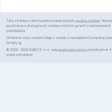
Táto stránka v rámci poskytovania služieb
využíva cookies
. Nasta
používania a dostupnosti cookies môžete upraviť v nastaveniach
prehliadača.
Chránime vaše osobné údaje v súlade s nariadením Európskej únie
Detaily
tu
.
© 2006—2026 B2M.CZ s.r.o. rada
poskytuje pomoc
potrebným ♥️. V
práva vyhradené.