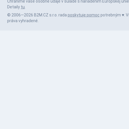
Chránime vaše osobné údaje v súlade s nariadením Európskej únie
Detaily
tu
.
© 2006—2026 B2M.CZ s.r.o. rada
poskytuje pomoc
potrebným ♥️. V
práva vyhradené.