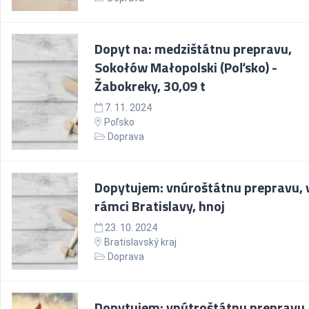
Dopyt na: medzištátnu prepravu,
Sokołów Małopolski (Poľsko) -
Žabokreky, 30,09 t
7. 11. 2024
Poľsko
Doprava
Dopytujem: vnúroštátnu prepravu, 
rámci Bratislavy, hnoj
23. 10. 2024
Bratislavský kraj
Doprava
Dopytujem: vnútroštátnu prepravu,