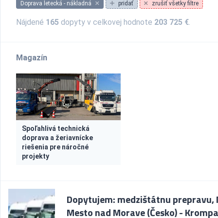
Doprava letecká - nákladná
pridať
zrušiť všetky filtre
Nájdené
165
dopyty v celkovej hodnote
203 725 €
.
Magazín
Spoľahlivá technická
doprava a žeriavnícke
riešenia pre náročné
projekty
Dopytujem: medzištátnu prepravu,
Mesto nad Morave (Česko) - Krompa