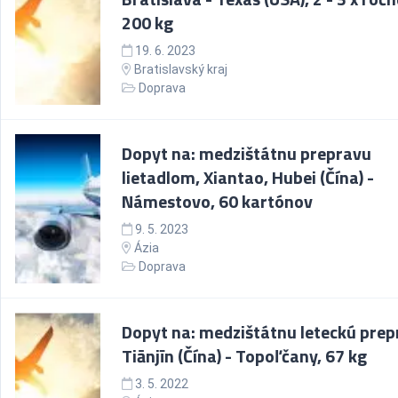
200 kg
19. 6. 2023
Bratislavský kraj
Doprava
Dopyt na: medzištátnu prepravu
lietadlom, Xiantao, Hubei (Čína) -
Námestovo, 60 kartónov
9. 5. 2023
Ázia
Doprava
Dopyt na: medzištátnu leteckú prep
Tiānjīn (Čína) - Topoľčany, 67 kg
3. 5. 2022