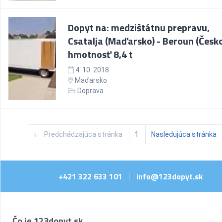
Dopyt na: medzištátnu prepravu,
Csatalja (Maďarsko) - Beroun (Česko
hmotnosť 8,4 t
4. 10. 2018
Maďarsko
Doprava
←
Predchádzajúca stránka
1
Nasledujúca stránka
+421 322 633 101
info@123dopyt.sk
|
Čo je 123dopyt.sk