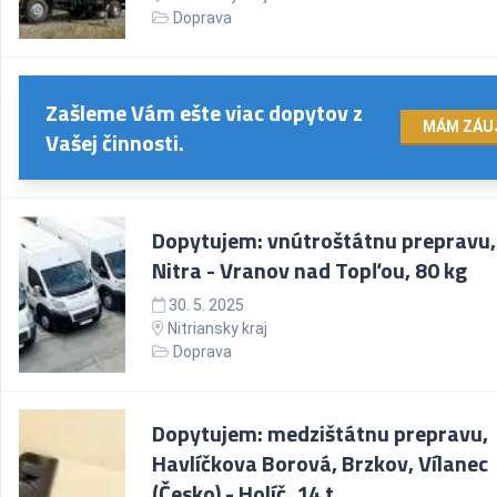
Doprava
Zašleme Vám ešte viac dopytov z
MÁM ZÁU
Vašej činnosti.
Dopytujem: vnútroštátnu prepravu,
Nitra - Vranov nad Topľou, 80 kg
30. 5. 2025
Nitriansky kraj
Doprava
Dopytujem: medzištátnu prepravu,
Havlíčkova Borová, Brzkov, Vílanec
(Česko) - Holíč, 14 t