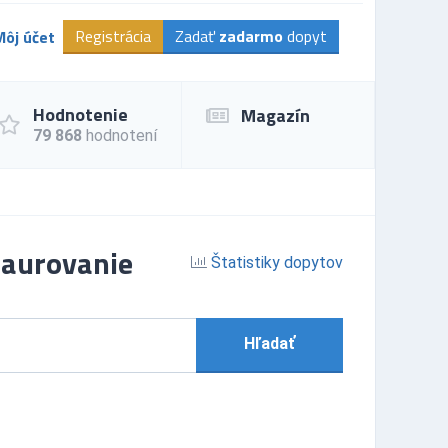
Registrácia
Zadať
zadarmo
dopyt
Môj účet
Hodnotenie
Magazín
79 868
hodnotení
taurovanie
Štatistiky dopytov
Hľadať