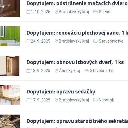
Dopytujem: odstránenie mačacích dvierok
1. 10. 2025
Bratislavský kraj
Servis
Dopytujem: renováciu plechovej vane, 1 
24. 9. 2025
Bratislavský kraj
Stavebníctvo
Dopytujem: obnovu izbových dverí, 1 ks
18. 9. 2025
Žilinský kraj
Stavebníctvo
Dopytujem: opravu sedačky
17. 9. 2025
Bratislavský kraj
Nábytok
Dopytujem: opravu starožitného sekretár