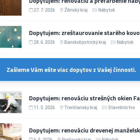
Dopytujem: renováciu a prefarbenie náb
27. 7. 2026
Žilinský kraj
Nábytok
Dopytujem: zreštaurovanie starého kovo
28. 6. 2026
Banskobystrický kraj
Nábytok
Zašleme Vám ešte viac dopytov z Vašej činnosti.
Dopytujem: renováciu strešných okien Fa
11. 5. 2026
Trenčiansky kraj
Stavebníctvo
Dopytujem: renováciu drevenej manželsk
6. 5. 2026
Prešovský kraj
Nábytok