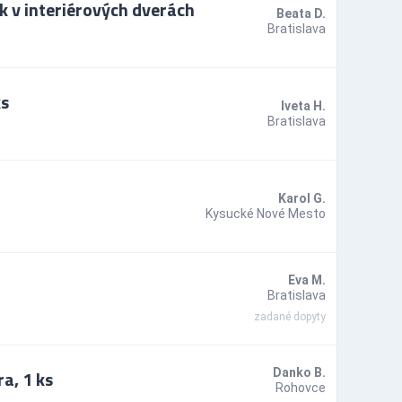
 v interiérových dverách
Beata D.
Bratislava
ks
Iveta H.
Bratislava
Karol G.
Kysucké Nové Mesto
Eva M.
Bratislava
zadané dopyty
a, 1 ks
Danko B.
Rohovce