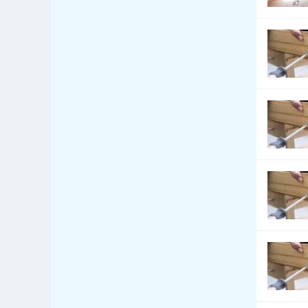
Automobily - servis
4,979
Automobily - služby iné
3,115
Autori a autorské práva
2
Autoškoly
86
Balenie - baliace a
189
expedičné služby
Balenie - obaly, výroba
3,235
baliacich materiálov
Balenie, etiketovanie,
435
ukladanie tovaru
Banícke a ťažobné stroje
90
Banky
436
Bazáre
321
Bazény
2,089
Bezpečnosť - bezpečnostné
52
úpravy vozidiel
Bezpečnosť - dochádzkové
302
systémy
Bezpečnosť - dvere, okna,
1,878
mreže