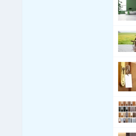
Bytové zariadenia - exotické
49
predmety
Bytové zariadenia -
757
keramika, sklo
Bytové zariadenia - koberce
430
a linoleum
Bytové zariadenia -
4,818
žalúzie a tieňová technika
Bytový fond: správa
45
Call Centrá, Telemarketing
43
Čalúnnické materiály -
473
predaj
Čalúnnické materiály -
523
výroba
CD-ROM - lisovanie, tlač,
41
vypaľovanie
CD-ROM - predaj dátových
24
nosičov
Cenné papiere - poradenstvo
14
Čerpacie stanice
217
pohonných hmôt
Čerpacie stanice pohonných