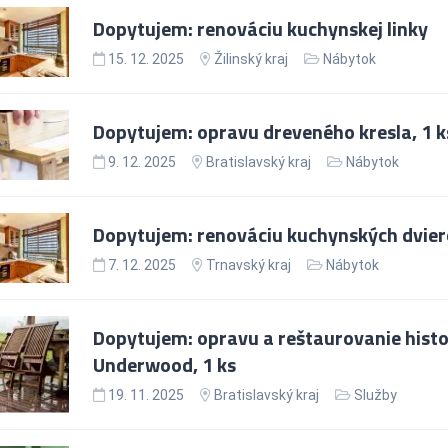
Dopytujem: renováciu kuchynskej linky
15. 12. 2025
Žilinský kraj
Nábytok
Dopytujem: opravu dreveného kresla, 1 k
9. 12. 2025
Bratislavský kraj
Nábytok
Dopytujem: renováciu kuchynských dviero
7. 12. 2025
Trnavský kraj
Nábytok
Dopytujem: opravu a reštaurovanie histo
Underwood, 1 ks
19. 11. 2025
Bratislavský kraj
Služby