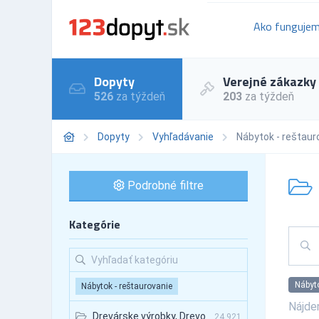
Ako funguje
Dopyty
Verejné zákazky
526
za týždeň
203
za týždeň
Dopyty
Vyhľadávanie
Nábytok - reštaur
Podrobné filtre
Kategórie
Nábyto
Nábytok - reštaurovanie
Nájd
Drevárske výrobky, Drevo
24,921