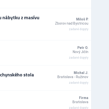
u nábytku z masívu
Miloš P.
Zborov nad Bystricou
zadané dopyty
Petr O.
Nový Jičín
zadané dopyty
uchynského stola
Michal J.
Bratislava - Ružinov
zadané dopyty
Firma
Bratislava
zadané dopyty