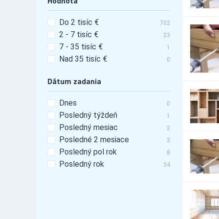
Hodnota
Automobily - doplnky -
808
tunning
Do 2 tisíc €
Automobily - leasing
103
702
Automobily - nákladné,
2 - 7 tisíc €
23
456
apod.
7 - 35 tisíc €
1
Automobily - pneu
2,022
Nad 35 tisíc €
0
Automobily - požičovne
532
Automobily - požičovne -
Dátum zadania
199
nákladné autá
Automobily - požičovne -
Dnes
289
0
osobné autá
Posledný týždeň
1
Automobily - požičovne -
252
Posledný mesiac
úžitkové autá
2
Automobily - predaj
Posledné 2 mesiace
3,765
3
Automobily - predaj -
Posledný pol rok
8
623
nákladné autá
Posledný rok
34
Automobily - predaj -
1,758
osobné autá
Automobily - predaj -
608
úžitkové autá
Automobily -
9,734
príslušenstvo