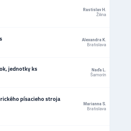
Rastislav H.
Žilina
s
Alexandra K.
Bratislava
k, jednotky ks
Naďa L.
Šamorín
rického písacieho stroja
Marianna S.
Bratislava