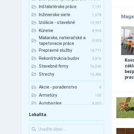
Inštalatérske práce
7,101
Inžinierske siete
1,678
Maga
Izolácie - stavebné
15,957
Kúrenie
8,916
Maliarske, natieračské a
9,953
tapetovacie práce
Prepravné služby
18,771
Rekonštrukcia budov
2,876
Kovo
zákl
Stavebné firmy
76,040
bez
Strechy
16,496
prac
Akcie - poradenstvo
8
Armatúry
135
Autobazáre
8,002
Autobazáre - nákladné autá
769
Lokalita
Autobazáre - osobné autá
4,600
Autobazáre - úžitkové autá
731