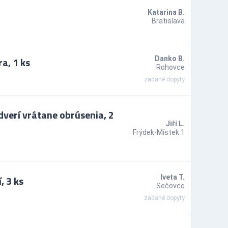
Katarina B.
Bratislava
a, 1 ks
Danko B.
Rohovce
zadané dopyty
verí vrátane obrúsenia, 2
Jiří L.
Frýdek-Místek 1
, 3 ks
Iveta T.
Sečovce
zadané dopyty