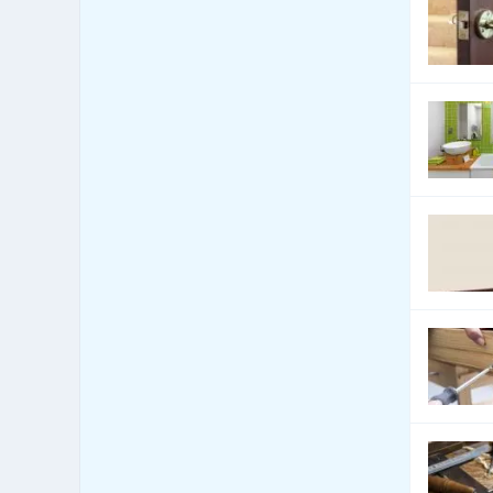
71
hmôt - LPG
České centrá - export import
4
Cestovné kancelárie -
935
služby iné
Cestovné kancelárie -
277
tuzemské zájazdy - hory
Cestovné kancelárie -
266
tuzemské zájazdy - leto
Cestovné kancelárie -
tuzemské zájazdy -
219
poznávacie
Cestovné kancelárie -
tuzemské zájazdy -
230
turistika
Cestovné kancelárie -
150
tuzemské zájazdy - zima
Cestovné kancelárie -
159
zahraničné zájazdy - hory
Cestovné kancelárie -
1,029
zahraničné zájazdy - leto
Cestovné kancelárie -
zahraničné zájazdy -
690