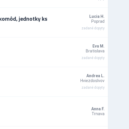
komôd, jednotky ks
Lucia H.
Poprad
zadané dopyty
Eva M.
Bratislava
zadané dopyty
Andrea L.
Hviezdoslvov
zadané dopyty
Anna F.
Trnava