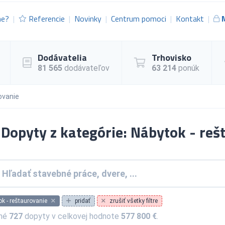
me?
Referencie
Novinky
Centrum pomoci
Kontakt
Dodávatelia
Trhovisko
81 565
dodávateľov
63 214
ponúk
ovanie
Dopyty z kategórie: Nábytok - reš
k - reštaurovanie
pridať
zrušiť všetky filtre
ené
727
dopyty v celkovej hodnote
577 800 €
.