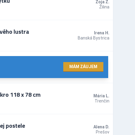
ytku
Zoja Z.
Žilina
vého lustra
Irena H.
Banská Bystrica
MÁM ZÁUJEM
kro 118 x 78 cm
Mária L.
Trenčin
ej postele
Alena D.
Prešov