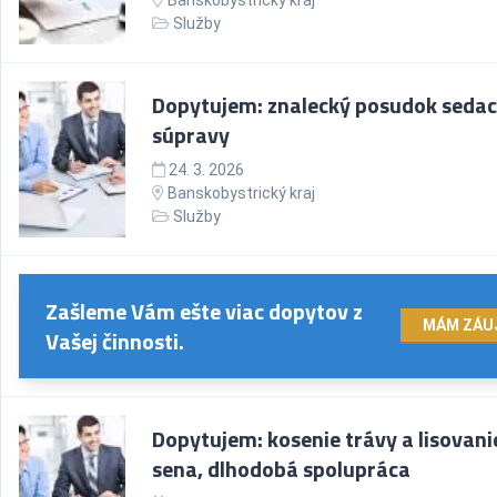
Banskobystrický kraj
Služby
Dopytujem: znalecký posudok sedac
súpravy
24. 3. 2026
Banskobystrický kraj
Služby
Zašleme Vám ešte viac dopytov z
MÁM ZÁU
Vašej činnosti.
Dopytujem: kosenie trávy a lisovani
sena, dlhodobá spolupráca