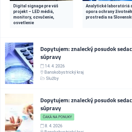
Digital signage pre váš
Analytické laboratóriá
projekt – LED médiá,
opora ochrany životné
monitory, ozvučenie,
prostredia na Slovensk
osvetlenie
Dopytujem: znalecký posudok sedac
súpravy
14. 4. 2026
Banskobystrický kraj
Služby
Dopytujem: znalecký posudok sedac
súpravy
ČAKÁ NA PONUKY
8. 4. 2026