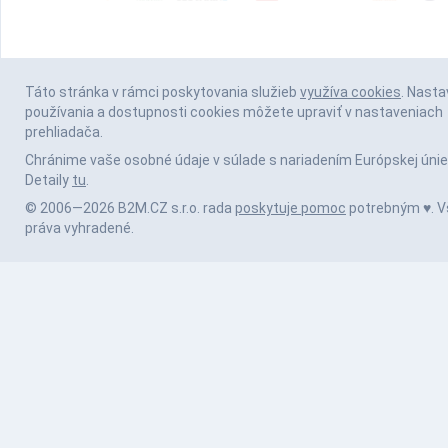
Táto stránka v rámci poskytovania služieb
využíva cookies
. Nasta
používania a dostupnosti cookies môžete upraviť v nastaveniach
prehliadača.
Chránime vaše osobné údaje v súlade s nariadením Európskej únie
Detaily
tu
.
© 2006—2026 B2M.CZ s.r.o. rada
poskytuje pomoc
potrebným ♥️. V
práva vyhradené.