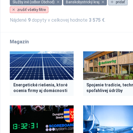
Služby iné (odbor Obchod)
Banskobystrický kraj
pridať
zrušiť všetky filtre
Nájdené
9
dopyty v celkovej hodnote
3 575 €
.
Magazín
Energetické riešenia, ktoré
Spojenie tradície, techn
ocenia firmy aj domácnosti
spoľahlivej údržby