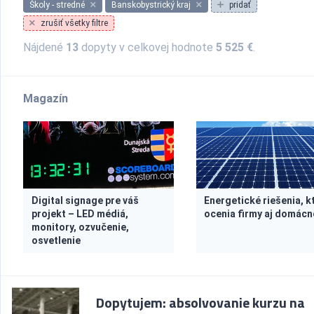
Školy - stredné
Banskobystrický kraj
pridať
zrušiť všetky filtre
Nájdené
13
dopyty v celkovej hodnote
5 525 €
.
Magazín
Digital signage pre váš
Energetické riešenia, k
projekt – LED médiá,
ocenia firmy aj domácn
monitory, ozvučenie,
osvetlenie
Dopytujem: absolvovanie kurzu na