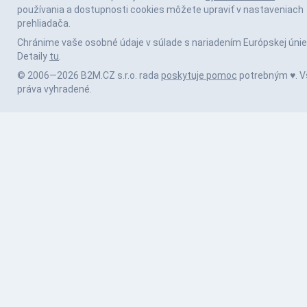
používania a dostupnosti cookies môžete upraviť v nastaveniach
prehliadača.
Chránime vaše osobné údaje v súlade s nariadením Európskej únie
Detaily
tu
.
© 2006—2026 B2M.CZ s.r.o. rada
poskytuje pomoc
potrebným ♥️. V
práva vyhradené.