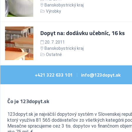
Banskobystrický kraj
Výrobky
Dopyt na: dodávku učebníc, 16 ks
20. 7. 2011
Banskobystrický kraj
Ostatné
+421 322 633 101
info@123dopyt.sk
|
Čo je 123dopyt.sk
123dopyt.sk je najväčší dopytový systém v Slovenskej repub
ktorý využíva 81 565 dodávateľov zo všetkých kategórii pod
Mesačne spracujeme cez 3 tis. dopytov vo finančnom objem
ako 75 mil. €.