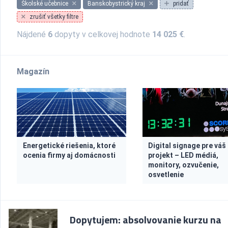
Školské učebnice
Banskobystrický kraj
pridať
zrušiť všetky filtre
Nájdené
6
dopyty v celkovej hodnote
14 025 €
.
Magazín
Energetické riešenia, ktoré
Digital signage pre váš
ocenia firmy aj domácnosti
projekt – LED médiá,
monitory, ozvučenie,
osvetlenie
Dopytujem: absolvovanie kurzu na