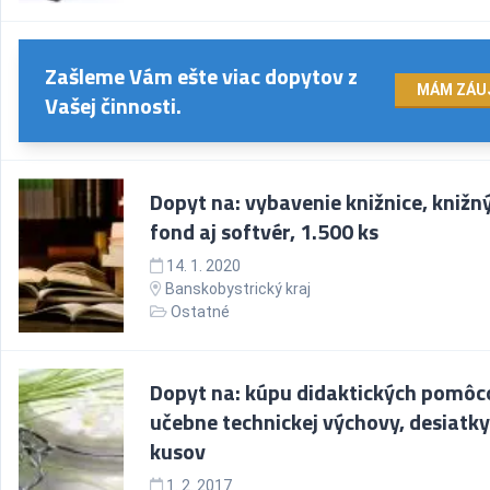
Zašleme Vám ešte viac dopytov z
MÁM ZÁU
Vašej činnosti.
Dopyt na: vybavenie knižnice, knižn
fond aj softvér, 1.500 ks
14. 1. 2020
Banskobystrický kraj
Ostatné
Dopyt na: kúpu didaktických pomôc
učebne technickej výchovy, desiatky
kusov
1. 2. 2017