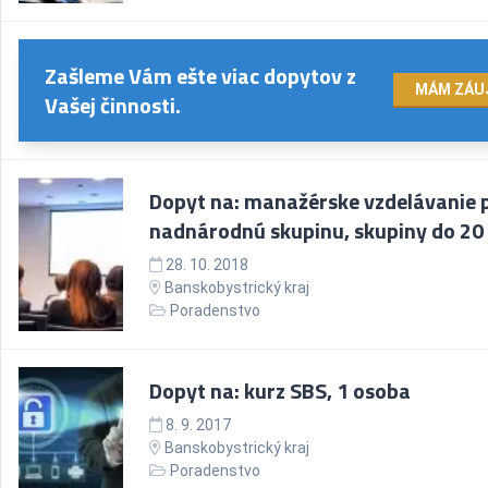
Zašleme Vám ešte viac dopytov z
MÁM ZÁU
Vašej činnosti.
Dopyt na: manažérske vzdelávanie 
nadnárodnú skupinu, skupiny do 20
28. 10. 2018
Banskobystrický kraj
Poradenstvo
Dopyt na: kurz SBS, 1 osoba
8. 9. 2017
Banskobystrický kraj
Poradenstvo