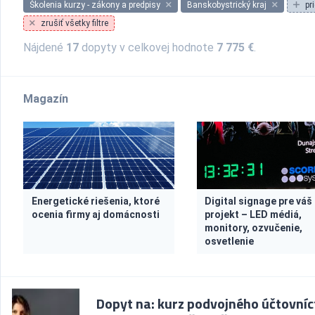
Školenia kurzy - zákony a predpisy
Banskobystrický kraj
pr
zrušiť všetky filtre
Nájdené
17
dopyty v celkovej hodnote
7 775 €
.
Magazín
Energetické riešenia, ktoré
Digital signage pre váš
ocenia firmy aj domácnosti
projekt – LED médiá,
monitory, ozvučenie,
osvetlenie
Dopyt na: kurz podvojného účtovníc