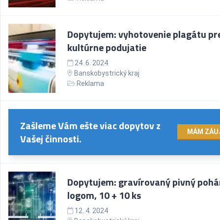
Dopytujem: vyhotovenie plagátu pr
kultúrne podujatie
24. 6. 2024
Banskobystrický kraj
Reklama
Zašleme Vám ešte viac dopytov z
MÁM ZÁU
Vašej činnosti.
Dopytujem: gravírovaný pivný pohá
logom, 10 + 10 ks
12. 4. 2024