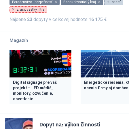
Poradenstvo - bezpečnosť
Banskobystrický kraj
pridať
zrušiť všetky filtre
Nájdené
23
dopyty v celkovej hodnote
16 175 €
.
Magazín
Digital signage pre váš
Energetické riešenia, k
projekt – LED médiá,
ocenia firmy aj domácn
monitory, ozvučenie,
osvetlenie
Dopyt na: výkon činnosti