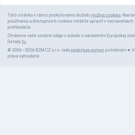
Táto stránka v rámci poskytovania služieb
využíva cookies
. Nasta
používania a dostupnosti cookies môžete upraviť v nastaveniach
prehliadača.
Chránime vaše osobné údaje v súlade s nariadením Európskej únie
Detaily
tu
.
© 2006—2026 B2M.CZ s.r.o. rada
poskytuje pomoc
potrebným ♥️. V
práva vyhradené.