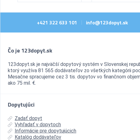
+421 322 633 101
info@123dopyt.sk
|
Čo je 123dopyt.sk
123dopyt.sk je najväčší dopytový systém v Slovenskej repub
ktorý využíva 81 565 dodávateľov zo všetkých kategórii pod
Mesačne spracujeme cez 3 tis. dopytov vo finančnom objem
ako 75 mil. €.
Dopytujúci
Zadať dopyt
Vyhľadať v dopytoch
Informácie pre dopytujúcich
Katalóg dodávateľov