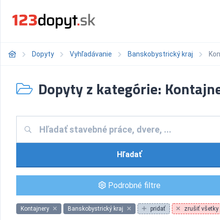
Dopyty
Vyhľadávanie
Banskobystrický kraj
Kon
Dopyty z kategórie: Kontajn
Hľadať
Podrobné filtre
Kontajnery
Banskobystrický kraj
pridať
zrušiť všetky f