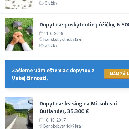
Služby
Dopyt na: poskytnutie pôžičky, 6.50
11. 6. 2018
Banskobystrický kraj
Služby
Zašleme Vám ešte viac dopytov z
MÁM ZÁU
Vašej činnosti.
Dopyt na: leasing na Mitsubishi
Outlander, 35.300 €
18. 10. 2017
Banskobystrický kraj