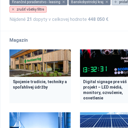
Finančné poradenstvo - leasing
Banskobystrický kraj
pridať
zrušiť všetky filtre
Nájdené
21
dopyty v celkovej hodnote
448 050 €
.
Magazín
Spojenie tradície, techniky a
Digital signage pre váš
spoľahlivej údržby
projekt – LED médiá,
monitory, ozvučenie,
osvetlenie