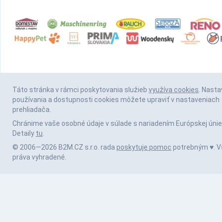
Táto stránka v rámci poskytovania služieb
využíva cookies
. Nasta
používania a dostupnosti cookies môžete upraviť v nastaveniach
prehliadača.
Chránime vaše osobné údaje v súlade s nariadením Európskej únie
Detaily
tu
.
© 2006—2026 B2M.CZ s.r.o. rada
poskytuje pomoc
potrebným ♥️. V
práva vyhradené.