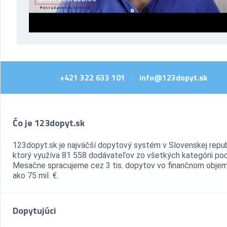
+421 322 633 101
info@123dopyt.sk
|
Čo je 123dopyt.sk
123dopyt.sk je najväčší dopytový systém v Slovenskej repub
ktorý využíva 81 558 dodávateľov zo všetkých kategórii pod
Mesačne spracujeme cez 3 tis. dopytov vo finančnom objem
ako 75 mil. €.
Dopytujúci