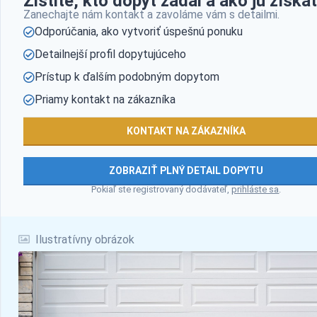
Zistite, kto dopyt zadal a ako ju získať
Zanechajte nám kontakt a zavoláme vám s detailmi.
Odporúčania, ako vytvoriť úspešnú ponuku
Detailnejší profil dopytujúceho
Prístup k ďalším podobným dopytom
Priamy kontakt na zákazníka
KONTAKT NA ZÁKAZNÍKA
ZOBRAZIŤ PLNÝ DETAIL DOPYTU
Pokiaľ ste registrovaný dodávateľ,
prihláste sa
.
Ilustratívny obrázok