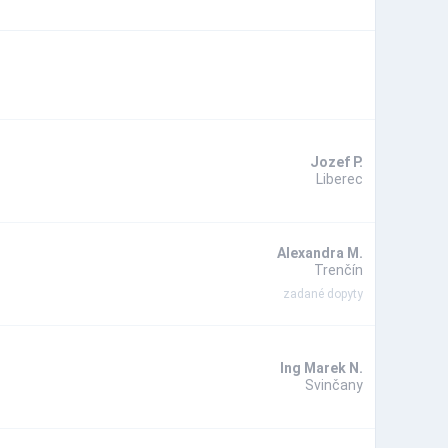
Jozef P.
Liberec
Alexandra M.
Trenčín
zadané dopyty
Ing Marek N.
Svinčany