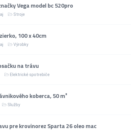
značky Vega model bc 520pro
aj
Stroje
zierko, 100 x 40cm
aj
Výrobky
osačku na trávu
Elektrické spotrebiče
ávnikového koberca, 50 m²
Služby
avu pre krovinorez Sparta 26 oleo mac