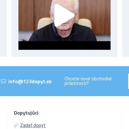
Chcete nové obchodné
info@123dopyt.sk
príležitosti?
Dopytujúci
Zadať dopyt