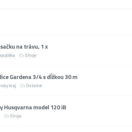
ačku na trávu, 1 x
epublika
Stroje
dice Gardena 3/4 s dĺžkou 30 m
nsky kraj
Ostatné
y Husqvarna model 120 iB
Stroje