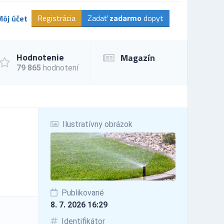
Registrácia
Zadať
zadarmo
dopyt
Môj účet
Hodnotenie
Magazín
79 865
hodnotení
Ilustratívny obrázok
Publikované
8. 7. 2026 16:29
Identifikátor