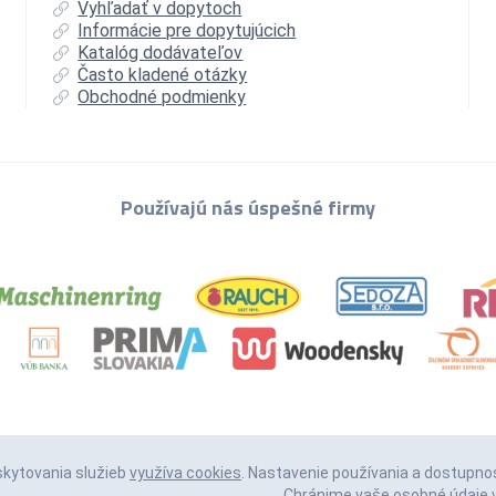
Vyhľadať v dopytoch
Informácie pre dopytujúcich
Katalóg dodávateľov
Často kladené otázky
Obchodné podmienky
Používajú nás úspešné firmy
skytovania služieb
využíva cookies
. Nastavenie používania a dostupno
Chránime vaše osobné údaje v