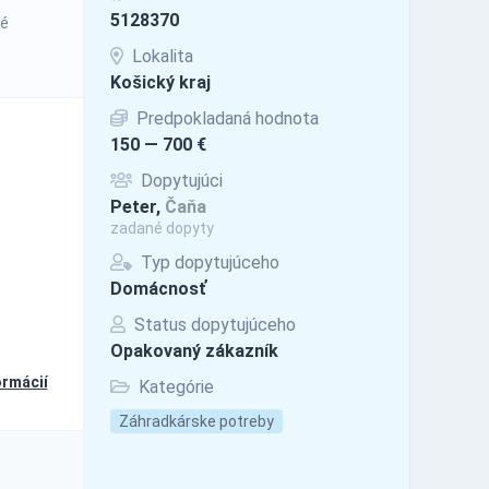
5128370
né
Lokalita
Košický kraj
Predpokladaná hodnota
150 — 700 €
Dopytujúci
Peter,
Čaňa
zadané dopyty
Typ dopytujúceho
Domácnosť
Status dopytujúceho
Opakovaný zákazník
ormácií
Kategórie
Záhradkárske potreby