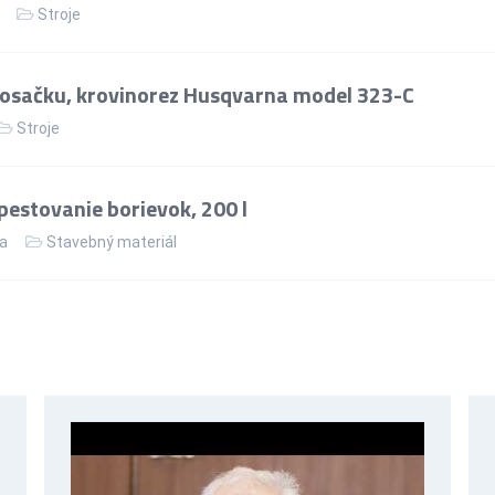
Stroje
kosačku, krovinorez Husqvarna model 323-C
Stroje
pestovanie borievok, 200 l
ka
Stavebný materiál