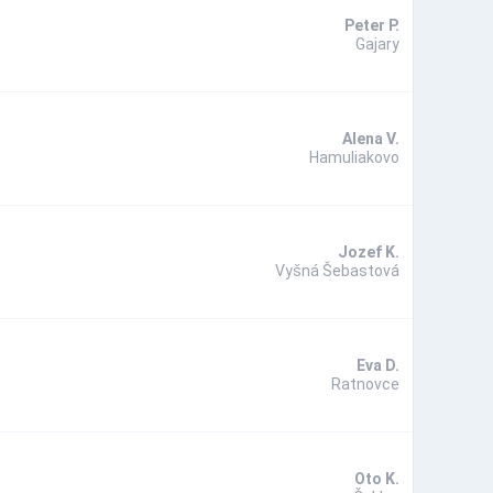
Peter P.
Gajary
Alena V.
Hamuliakovo
Jozef K.
Vyšná Šebastová
Eva D.
Ratnovce
Oto K.