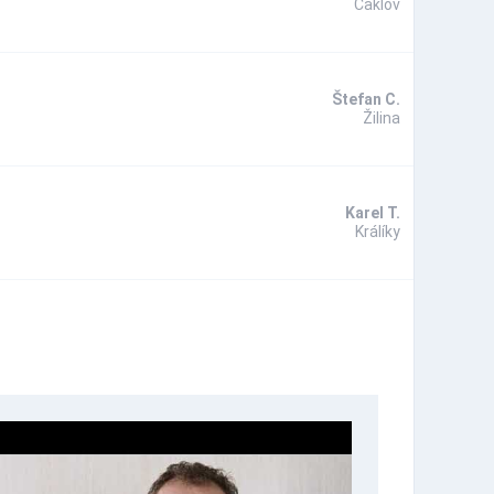
Čaklov
Štefan C.
Žilina
Karel T.
Králíky