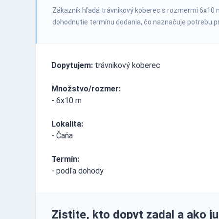
Zákazník hľadá trávnikový koberec s rozmermi 6x10 me
dohodnutie termínu dodania, čo naznačuje potrebu 
Dopytujem:
trávnikový koberec
Množstvo/rozmer:
- 6x10 m
Lokalita:
- Čaňa
Termín:
- podľa dohody
Zistite, kto dopyt zadal a ako ju