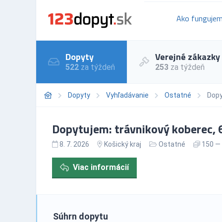
Ako funguje
Dopyty
Verejné zákazky
522
za týždeň
253
za týždeň
Dopyty
Vyhľadávanie
Ostatné
Dopy
Dopytujem: trávnikový koberec, 
8. 7. 2026
Košický kraj
Ostatné
150 — 
Viac informácií
Súhrn dopytu