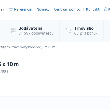
me?
Referencie
Novinky
Centrum pomoci
Kontakt
Dodávatelia
Trhovisko
81 557
dodávateľov
63 213
ponúk
tujem: trávnikový koberec, 6 x 10 m
6 x 10 m
700 €