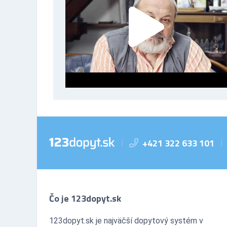
+421 322 633 101
|
|
Čo je 123dopyt.sk
123dopyt.sk je najväčší dopytový systém v