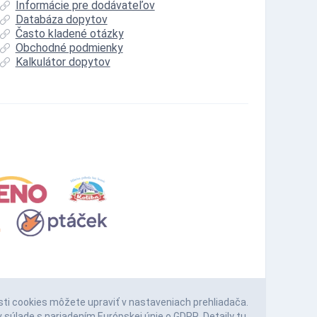
Informácie pre dodávateľov
Databáza dopytov
Často kladené otázky
Obchodné podmienky
Kalkulátor dopytov
sti cookies môžete upraviť v nastaveniach prehliadača.
 súlade s nariadením Európskej únie o GDPR. Detaily
tu
.