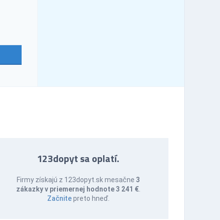
123dopyt sa oplatí.
Firmy získajú z 123dopyt.sk mesačne
3
zákazky v priemernej hodnote 3 241 €
.
Začnite
preto hneď.