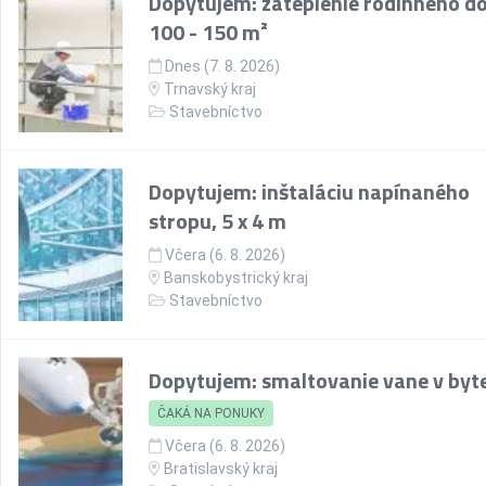
Dopytujem: zateplenie rodinného d
100 - 150 m²
Dnes (7. 8. 2026)
Trnavský kraj
Stavebníctvo
Dopytujem: inštaláciu napínaného
stropu, 5 x 4 m
Včera (6. 8. 2026)
Banskobystrický kraj
Stavebníctvo
Dopytujem: smaltovanie vane v byt
ČAKÁ NA PONUKY
Včera (6. 8. 2026)
Bratislavský kraj