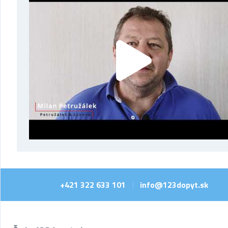
+421 322 633 101
info@123dopyt.sk
|