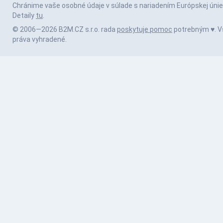
Chránime vaše osobné údaje v súlade s nariadením Európskej únie
Detaily
tu
.
© 2006—2026 B2M.CZ s.r.o. rada
poskytuje pomoc
potrebným ♥️. V
práva vyhradené.