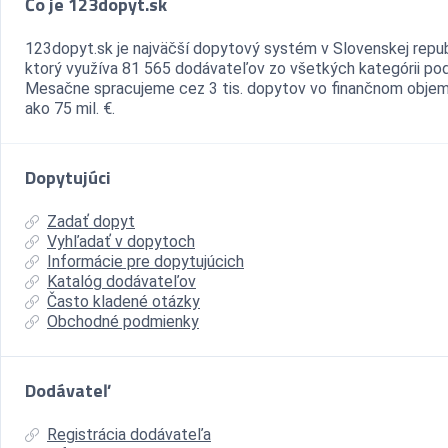
Čo je 123dopyt.sk
123dopyt.sk je najväčší dopytový systém v Slovenskej repub
ktorý využíva 81 565 dodávateľov zo všetkých kategórii pod
Mesačne spracujeme cez 3 tis. dopytov vo finančnom objem
ako 75 mil. €.
Dopytujúci
Zadať dopyt
Vyhľadať v dopytoch
Informácie pre dopytujúcich
Katalóg dodávateľov
Často kladené otázky
Obchodné podmienky
Dodávateľ
Registrácia dodávateľa