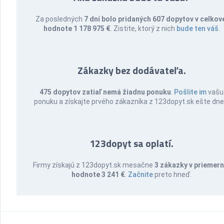
Za posledných
7 dní bolo pridaných 607 dopytov v celkov
hodnote 1 178 975 €
. Zistite, ktorý z nich
bude ten váš
.
Zákazky bez dodávateľa.
475 dopytov zatiaľ nemá žiadnu ponuku
.
Pošlite im
vašu
ponuku a získajte prvého zákazníka z 123dopyt.sk ešte dne
123dopyt sa oplatí.
Firmy získajú z 123dopyt.sk mesačne
3 zákazky v priemern
hodnote 3 241 €
.
Začnite
preto hneď.