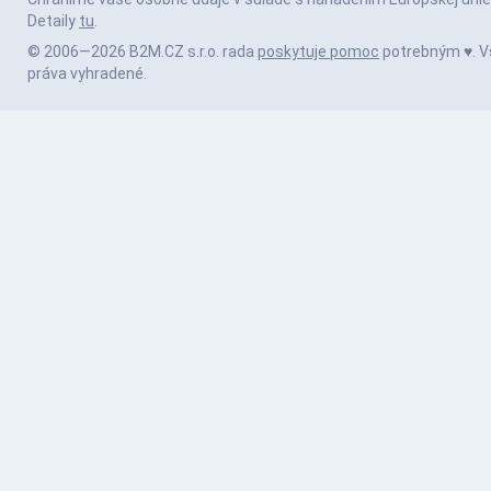
Detaily
tu
.
© 2006—2026 B2M.CZ s.r.o. rada
poskytuje pomoc
potrebným ♥️. V
práva vyhradené.