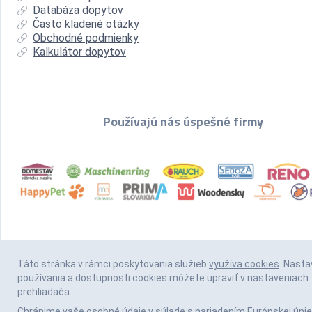
Databáza dopytov
Často kladené otázky
Obchodné podmienky
Kalkulátor dopytov
Používajú nás úspešné firmy
Táto stránka v rámci poskytovania služieb
využíva cookies
. Nasta
používania a dostupnosti cookies môžete upraviť v nastaveniach
prehliadača.
Chránime vaše osobné údaje v súlade s nariadením Európskej únie