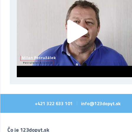
+421 322 633 101
info@123dopyt.sk
|
Čo je 123dopyt.sk