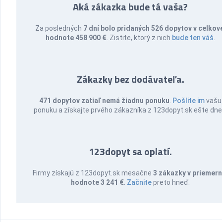
Aká zákazka bude tá vaša?
Za posledných
7 dní bolo pridaných 526 dopytov v celkov
hodnote 458 900 €
. Zistite, ktorý z nich
bude ten váš
.
Zákazky bez dodávateľa.
471 dopytov zatiaľ nemá žiadnu ponuku
.
Pošlite im
vašu
ponuku a získajte prvého zákazníka z 123dopyt.sk ešte dne
123dopyt sa oplatí.
Firmy získajú z 123dopyt.sk mesačne
3 zákazky v priemern
hodnote 3 241 €
.
Začnite
preto hneď.