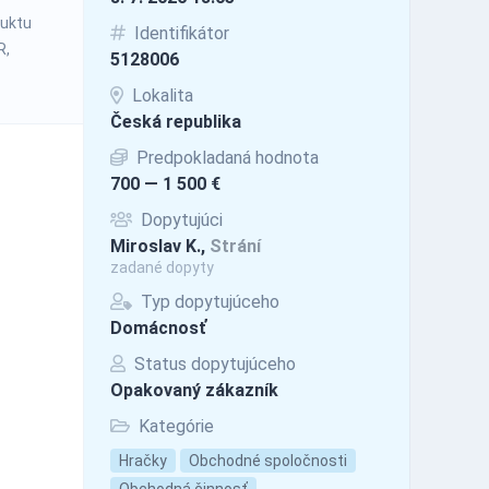
duktu
Identifikátor
R,
5128006
Lokalita
Česká republika
Predpokladaná hodnota
700 — 1 500 €
Dopytujúci
Miroslav K.,
Strání
zadané dopyty
Typ dopytujúceho
Domácnosť
Status dopytujúceho
Opakovaný zákazník
Kategórie
Hračky
Obchodné spoločnosti
Obchodná činnosť