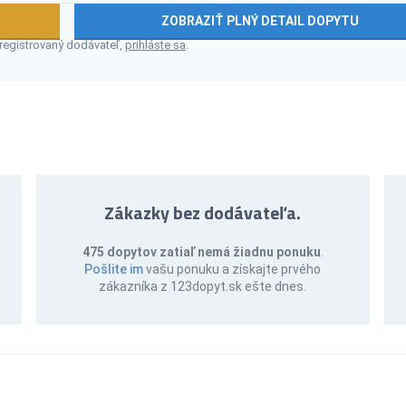
ZOBRAZIŤ PLNÝ DETAIL DOPYTU
 registrovaný dodávateľ,
prihláste sa
.
Zákazky bez dodávateľa.
475 dopytov zatiaľ nemá žiadnu ponuku
.
Pošlite im
vašu ponuku a získajte prvého
zákazníka z 123dopyt.sk ešte dnes.