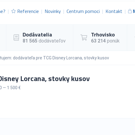
me?
Referencie
Novinky
Centrum pomoci
Kontakt
Dodávatelia
Trhovisko
81 565
dodávateľov
63 214
ponúk
tujem: dodávateľa pre TCG Disney Lorcana, stovky kusov
isney Lorcana, stovky kusov
 — 1 500 €