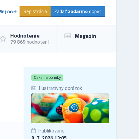
Registrácia
Zadať
zadarmo
dopyt
Môj účet
Hodnotenie
Magazín
79 869
hodnotení
Čaká na ponuky
Ilustratívny obrázok
Publikované
8. 7. 2026 13:05