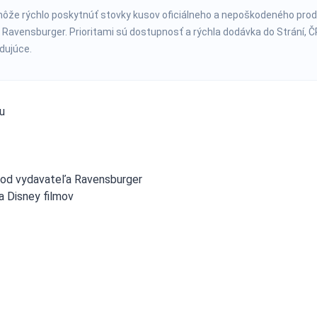
ôže rýchlo poskytnúť stovky kusov oficiálneho a nepoškodeného pro
 Ravensburger. Prioritami sú dostupnosť a rýchla dodávka do Strání, Č
dujúce.
u
a od vydavateľa Ravensburger
 a Disney filmov