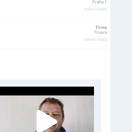
Praha 1
zadané dopyty
Firma
Trnava
zadané dopyty