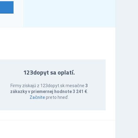
123dopyt sa oplatí.
Firmy získajú z 123dopyt.sk mesačne
3
zákazky v priemernej hodnote 3 241 €
.
Začnite
preto hneď.