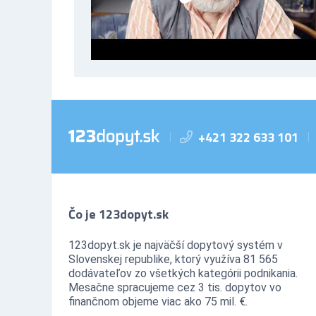
+421 322 633 101
|
|
Čo je 123dopyt.sk
123dopyt.sk je najväčší dopytový systém v
Slovenskej republike, ktorý využíva 81 565
dodávateľov zo všetkých kategórii podnikania.
Mesačne spracujeme cez 3 tis. dopytov vo
finančnom objeme viac ako 75 mil. €.