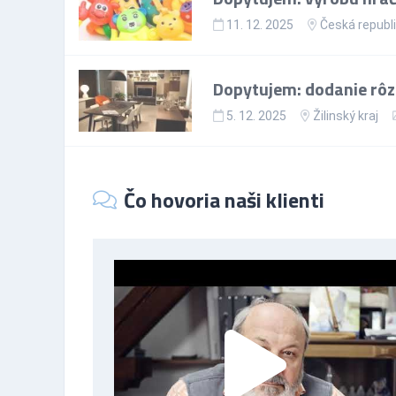
11. 12. 2025
Česká republ
Dopytujem: dodanie rôz
5. 12. 2025
Žilinský kraj
Čo hovoria naši klienti