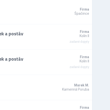
Firma
Špačince
ek a postáv
Firma
Kolín II
zadané dopyty
ek a postáv
Firma
Kolín II
zadané dopyty
Marek M.
Kamenná Poruba
Firma