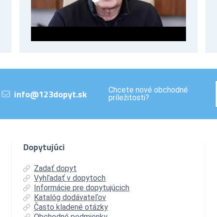
Chcete nové obchodné
info@123dopyt.sk
príležitosti?
Dopytujúci
Zadať dopyt
Vyhľadať v dopytoch
Informácie pre dopytujúcich
Katalóg dodávateľov
Často kladené otázky
Obchodné podmienky