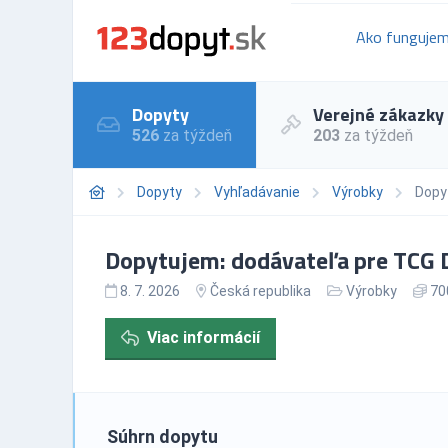
Ako funguje
Dopyty
Verejné zákazky
526
za týždeň
203
za týždeň
Dopyty
Vyhľadávanie
Výrobky
Dopy
Dopytujem: dodávateľa pre TCG D
8. 7. 2026
Česká republika
Výrobky
700
Viac informácií
Súhrn dopytu