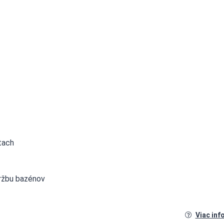
tach
držbu bazénov
Viac inf