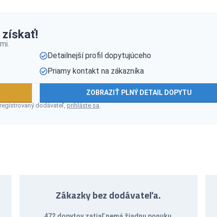
 získať!
mi.
Detailnejší profil dopytujúceho
Priamy kontakt na zákazníka
ZOBRAZIŤ PLNÝ DETAIL DOPYTU
 registrovaný dodávateľ,
prihláste sa
.
Zákazky bez dodávateľa.
472 dopytov zatiaľ nemá žiadnu ponuku
.