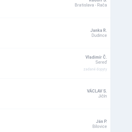
Bratislava - Rača
Janka R.
Dudince
Vladimír Č.
Sereď
zadané dopyty
VÁCLAV S.
Jičín
Ján P.
Bílovice