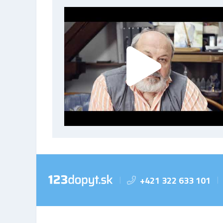
+421 322 633 101
|
|