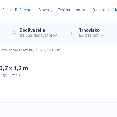
me?
Referencie
Novinky
Centrum pomoci
Kontakt
Dodávatelia
Trhovisko
81 558
dodávateľov
63 211
ponúk
jem: opravu bazénu, 7,3 x 3,7 x 1,2 m
3,7 x 1,2 m
150 — 700 €