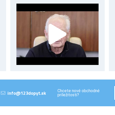
Chcete nové obchodné
info@123dopyt.sk
príležitosti?