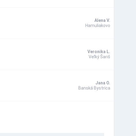
Alena V.
Hamuliakovo
Veronika L.
Veľký Šariš
Jana O.
Banská Bystrica