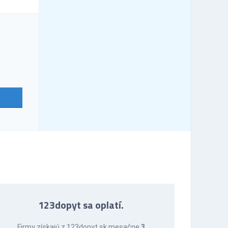
123dopyt sa oplatí.
Firmy získajú z 123dopyt.sk mesačne
3