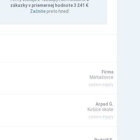
zákazky v priemernej hodnote 3 241 €
.
Začnite
preto hneď.
Firma
Matiašovce
zadané dopyty
Arpad G.
Košice okolie
zadané dopyty
Rudolf S.