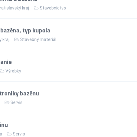
ratislavský kraj
Stavebníctvo
 bazéna, typ kupola
 kraj
Stavebný materiál
panie
Výrobky
troniky bazénu
Servis
énu
ka
Servis