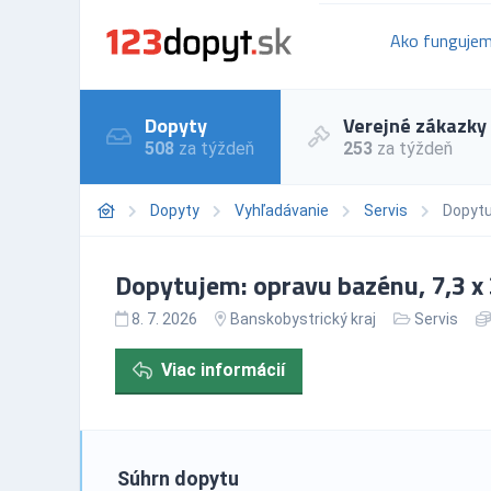
Ako funguje
Dopyty
Verejné zákazky
508
za týždeň
253
za týždeň
Dopyty
Vyhľadávanie
Servis
Dopytu
Dopytujem: opravu bazénu, 7,3 x 
8. 7. 2026
Banskobystrický kraj
Servis
Viac informácií
Súhrn dopytu