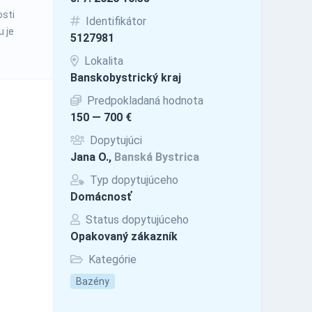
osti
Identifikátor
u je
5127981
Lokalita
Banskobystrický kraj
Predpokladaná hodnota
150 — 700 €
Dopytujúci
Jana O.,
Banská Bystrica
Typ dopytujúceho
Domácnosť
Status dopytujúceho
Opakovaný zákazník
Kategórie
Bazény