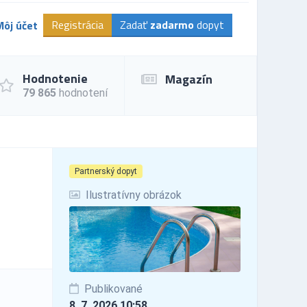
Registrácia
Zadať
zadarmo
dopyt
Môj účet
Hodnotenie
Magazín
79 865
hodnotení
Partnerský dopyt
Ilustratívny obrázok
Publikované
8. 7. 2026 10:58