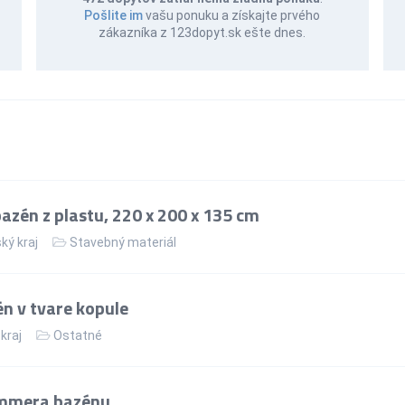
Pošlite im
vašu ponuku a získajte prvého
zákazníka z 123dopyt.sk ešte dnes.
zén z plastu, 220 x 200 x 135 cm
ký kraj
Stavebný materiál
n v tvare kopule
kraj
Ostatné
immera bazénu