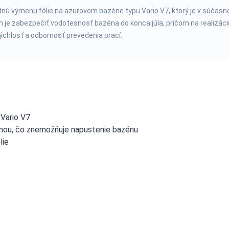
tnú výmenu fólie na azurovom bazéne typu Vario V7, ktorý je v súčasn
 je zabezpečiť vodotesnosť bazéna do konca júla, pričom na realizáci
ýchlosť a odbornosť prevedenia prací.
 Vario V7
emou, čo znemožňuje napustenie bazénu
lie