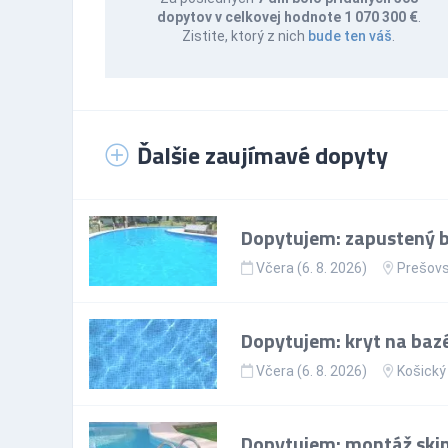
dopytov v celkovej hodnote 1 070 300 €
.
Zistite, ktorý z nich
bude ten váš
.
Ďalšie zaujímavé dopyty
Dopytujem: zapustený ba
Včera (6. 8. 2026)
Prešovs
Dopytujem: kryt na bazé
Včera (6. 8. 2026)
Košický 
Dopytujem: montáž sk