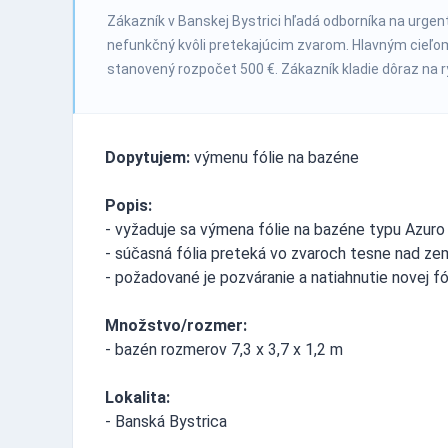
Zákazník v Banskej Bystrici hľadá odborníka na urgen
nefunkčný kvôli pretekajúcim zvarom. Hlavným cieľom
stanovený rozpočet 500 €. Zákazník kladie dôraz na r
Dopytujem:
výmenu fólie na bazéne
Popis:
- vyžaduje sa výmena fólie na bazéne typu Azuro
- súčasná fólia preteká vo zvaroch tesne nad z
- požadované je pozváranie a natiahnutie novej fó
Množstvo/rozmer:
- bazén rozmerov 7,3 x 3,7 x 1,2 m
Lokalita:
- Banská Bystrica