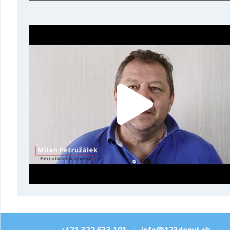
+421 322 633 101
info@123dopyt.sk
|