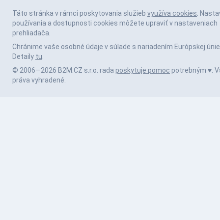
Táto stránka v rámci poskytovania služieb
využíva cookies
. Nasta
používania a dostupnosti cookies môžete upraviť v nastaveniach
prehliadača.
Chránime vaše osobné údaje v súlade s nariadením Európskej únie
Detaily
tu
.
© 2006—2026 B2M.CZ s.r.o. rada
poskytuje pomoc
potrebným ♥️. V
práva vyhradené.