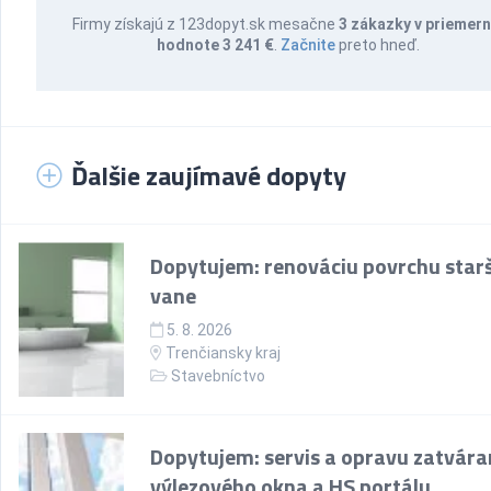
Firmy získajú z 123dopyt.sk mesačne
3 zákazky v priemern
hodnote 3 241 €
.
Začnite
preto hneď.
Ďalšie zaujímavé dopyty
Dopytujem: renováciu povrchu starš
vane
5. 8. 2026
Trenčiansky kraj
Stavebníctvo
Dopytujem: servis a opravu zatvára
výlezového okna a HS portálu