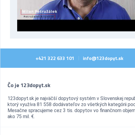
+421 322 633 101
info@123dopyt.sk
|
Čo je 123dopyt.sk
123dopyt.sk je najväčší dopytový systém v Slovenskej repub
ktorý využíva 81 558 dodávateľov zo všetkých kategórii pod
Mesačne spracujeme cez 3 tis. dopytov vo finančnom objem
ako 75 mil. €.