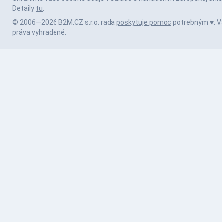
Detaily
tu
.
© 2006—2026 B2M.CZ s.r.o. rada
poskytuje pomoc
potrebným ♥️. V
práva vyhradené.