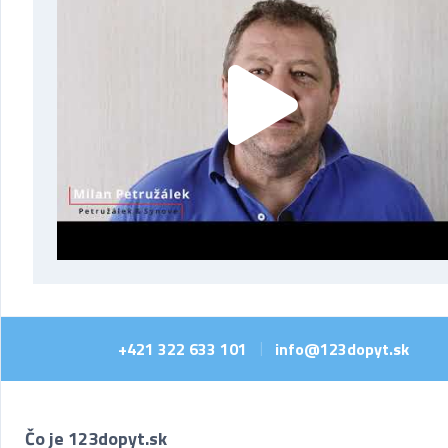
+421 322 633 101
info@123dopyt.sk
|
Čo je 123dopyt.sk