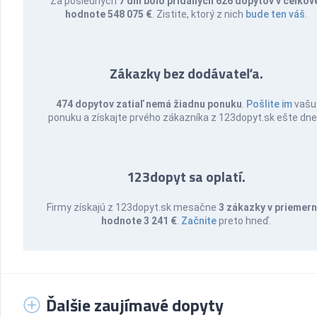
Za posledných
7 dní bolo pridaných 626 dopytov v celkov
hodnote 548 075 €
. Zistite, ktorý z nich
bude ten váš
.
Zákazky bez dodávateľa.
474 dopytov zatiaľ nemá žiadnu ponuku
.
Pošlite im
vašu
ponuku a získajte prvého zákazníka z 123dopyt.sk ešte dne
123dopyt sa oplatí.
Firmy získajú z 123dopyt.sk mesačne
3 zákazky v priemern
hodnote 3 241 €
.
Začnite
preto hneď.
Ďalšie zaujímavé dopyty