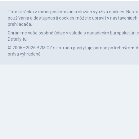
Táto stránka v rámci poskytovania služieb
využíva cookies
. Nasta
používania a dostupnosti cookies môžete upraviť v nastaveniach
prehliadača.
Chránime vaše osobné údaje v súlade s nariadením Európskej únie
Detaily
tu
.
© 2006—2026 B2M.CZ s.r.o. rada
poskytuje pomoc
potrebným ♥️. V
práva vyhradené.