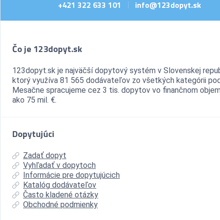
+421 322 633 101
info@123dopyt.sk
|
Čo je 123dopyt.sk
123dopyt.sk je najväčší dopytový systém v Slovenskej repub
ktorý využíva 81 565 dodávateľov zo všetkých kategórii pod
Mesačne spracujeme cez 3 tis. dopytov vo finančnom objem
ako 75 mil. €.
Dopytujúci
Zadať dopyt
Vyhľadať v dopytoch
Informácie pre dopytujúcich
Katalóg dodávateľov
Často kladené otázky
Obchodné podmienky