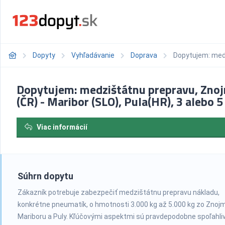
Dopyty
Vyhľadávanie
Doprava
Dopytujem: medz
Dopytujem: medzištátnu prepravu, Zno
(ČR) - Maribor (SLO), Pula(HR), 3 alebo 5
Viac informácií
Súhrn dopytu
Zákazník potrebuje zabezpečiť medzištátnu prepravu nákladu,
konkrétne pneumatík, o hmotnosti 3.000 kg až 5.000 kg zo Znoj
Mariboru a Puly. Kľúčovými aspektmi sú pravdepodobne spoľahli