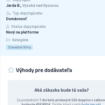
Jarda B.,
Vysoká nad Kysucou
Typ dopytujúceho
Domácnosť
Status dopytujúceho
Nový na platforme
Kategórie
Stavebné firmy
Výhody pre dodávateľa
Aká zákazka bude tá vaša?
Za posledných
7 dní bolo pridaných 526 dopytov v celkov
hodnote 458 900 €
. Zistite, ktorý z nich
bude ten váš
.