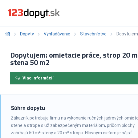
Dopyty
Vyhľadávanie
Stavebníctvo
Dopytujem:
Dopytujem: omietacie práce, strop 20 m
stena 50 m2
Viac informácií
Súhrn dopytu
Zákazník potrebuje firmu na vykonanie ručných jadrových omiet
stene a strope s už zabezpečeným materiálom, pričom plochy
zahŕňajú 50 m² steny a 20 m² stropu. Hlavným cieľom je nájsť