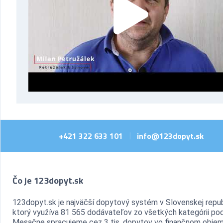
+421 322 633 101
info@123dopyt.sk
|
Čo je 123dopyt.sk
123dopyt.sk je najväčší dopytový systém v Slovenskej repub
ktorý využíva 81 565 dodávateľov zo všetkých kategórii pod
Mesačne spracujeme cez 3 tis. dopytov vo finančnom objem