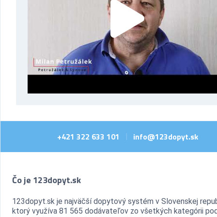
+421 322 633 101
info@123dopyt.sk
|
Čo je 123dopyt.sk
123dopyt.sk je najväčší dopytový systém v Slovenskej repub
ktorý využíva 81 565 dodávateľov zo všetkých kategórii pod