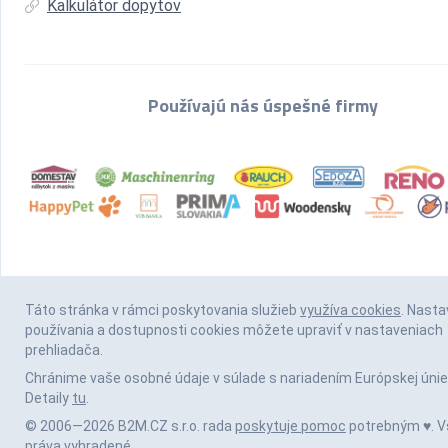
Kalkulátor dopytov
Používajú nás úspešné firmy
Táto stránka v rámci poskytovania služieb
využíva cookies
. Nasta
používania a dostupnosti cookies môžete upraviť v nastaveniach
prehliadača.
Chránime vaše osobné údaje v súlade s nariadením Európskej únie
Detaily
tu
.
© 2006—2026 B2M.CZ s.r.o. rada
poskytuje pomoc
potrebným ♥️. V
práva vyhradené.