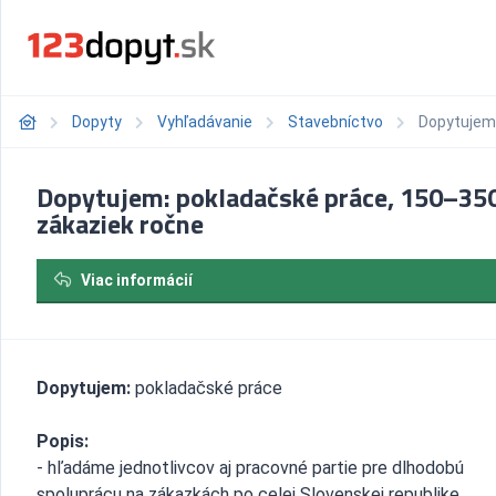
Dopyty
Vyhľadávanie
Stavebníctvo
Dopytujem:
Dopytujem: pokladačské práce, 150–35
zákaziek ročne
Viac informácií
Dopytujem:
pokladačské práce
Popis:
- hľadáme jednotlivcov aj pracovné partie pre dlhodobú
spoluprácu na zákazkách po celej Slovenskej republike