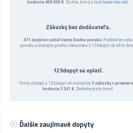
hodnote 458 900 €
. Zistite, ktorý z nich
bude ten váš
.
Zákazky bez dodávateľa.
471 dopytov zatiaľ nemá žiadnu ponuku
.
Pošlite im
vašu
ponuku a získajte prvého zákazníka z 123dopyt.sk ešte dne
123dopyt sa oplatí.
Firmy získajú z 123dopyt.sk mesačne
3 zákazky v priemern
hodnote 3 241 €
.
Začnite
preto hneď.
Ďalšie zaujímavé dopyty