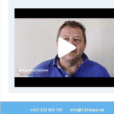
+421 322 633 101
info@123dopyt.sk
|