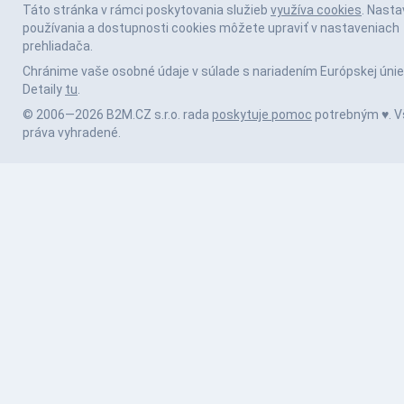
Táto stránka v rámci poskytovania služieb
využíva cookies
. Nasta
používania a dostupnosti cookies môžete upraviť v nastaveniach
prehliadača.
Chránime vaše osobné údaje v súlade s nariadením Európskej únie
Detaily
tu
.
© 2006—2026 B2M.CZ s.r.o. rada
poskytuje pomoc
potrebným ♥️. V
práva vyhradené.