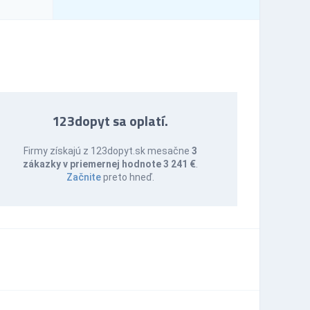
123dopyt sa oplatí.
Firmy získajú z 123dopyt.sk mesačne
3
zákazky v priemernej hodnote 3 241 €
.
Začnite
preto hneď.