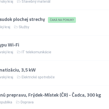
nsky kraj
Stavebný materiál
sudok plochej strechy
ČAKÁ NA PONUKY
ký kraj
Služby
ypu Wi-Fi
vský kraj
IT telekomunikácie
matizáciu, 3,5 kW
vský kraj
Elektrické spotrebiče
ú prepravu, Frýdek-Místek (ČR) - Čadca, 300 kg
epublika
Doprava