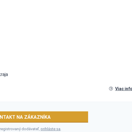
raja
Viac inf
NTAKT NA ZÁKAZNÍKA
 registrovaný dodávateľ,
prihláste sa
.