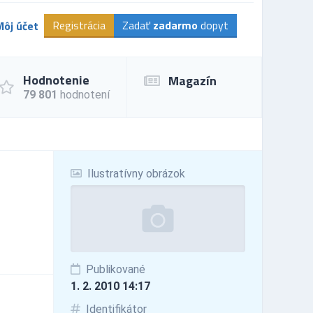
Registrácia
Zadať
zadarmo
dopyt
Môj účet
Hodnotenie
Magazín
79 801
hodnotení
Ilustratívny obrázok
Publikované
1. 2. 2010 14:17
Identifikátor