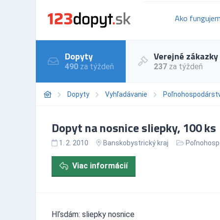
Ako funguje
Dopyty
Verejné zákazky
490
za týždeň
237
za týždeň
Dopyty
Vyhľadávanie
Poľnohospodárst
Dopyt na nosnice sliepky, 100 ks
1. 2. 2010
Banskobystrický kraj
Poľnohosp
Viac informácií
Hľsdám: sliepky nosnice