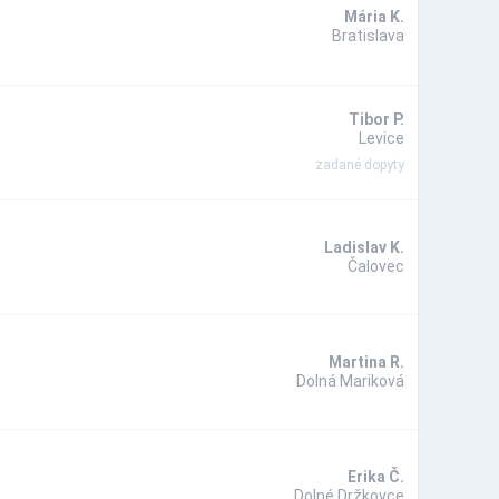
Mária K.
Bratislava
Tibor P.
Levice
zadané dopyty
Ladislav K.
Čalovec
Martina R.
Dolná Mariková
Erika Č.
Dolné Držkovce