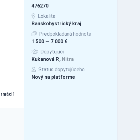
476270
Lokalita
Banskobystrický kraj
Predpokladaná hodnota
1 500 — 7 000 €
Dopytujúci
Kukanová P.,
Nitra
Status dopytujúceho
Nový na platforme
ormácií