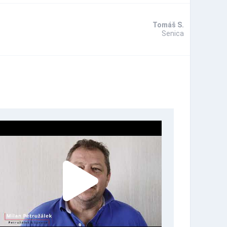
Tomáš S.
Senica