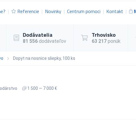
me?
Referencie
Novinky
Centrum pomoci
Kontakt
Dodávatelia
Trhovisko
81 556
dodávateľov
63 217
ponúk
vo
Dopyt na nosnice sliepky, 100 ks
odárstvo
1 500 — 7 000 €