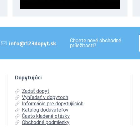
Chcete nové obchodné
info@123dopyt.sk
príležitosti?
Dopytujúci
Zadať dopyt
Vyhľadať v dopytoch
Informácie pre dopytujúcich
Katalóg dodávateľov
Často kladené otázky
Obchodné podmienky