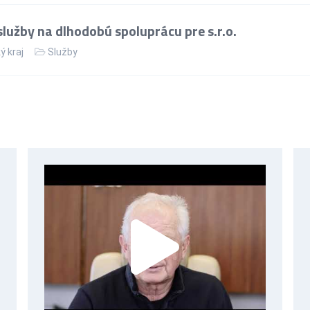
lužby na dlhodobú spoluprácu pre s.r.o.
ý kraj
Služby