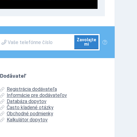
Zavolajte
mi
Dodávateľ
Registrácia dodávateľa
Informácie pre dodávateľov
Databáza dopytov
Často kladené otázky
Obchodné podmienky
Kalkulátor dopytov