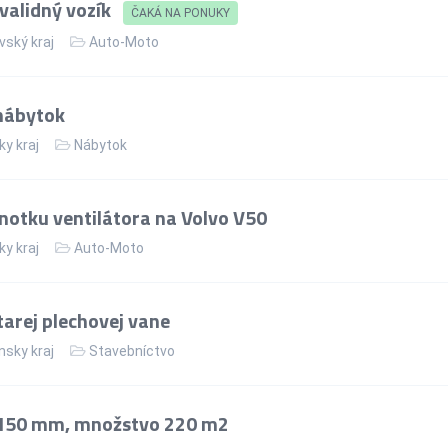
validný vozík
ČAKÁ NA PONUKY
vský kraj
Auto-Moto
nábytok
ky kraj
Nábytok
notku ventilátora na Volvo V50
ky kraj
Auto-Moto
arej plechovej vane
nsky kraj
Stavebníctvo
 150 mm, množstvo 220 m2