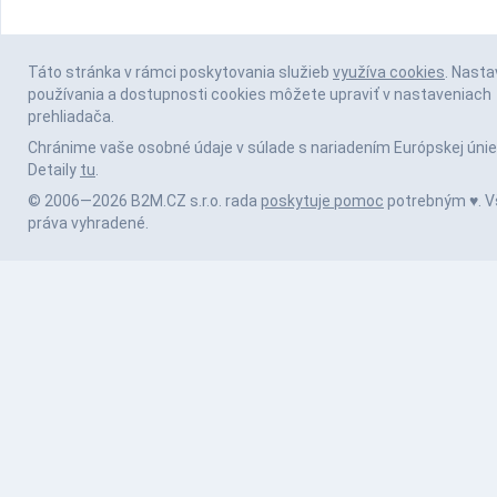
Táto stránka v rámci poskytovania služieb
využíva cookies
. Nasta
používania a dostupnosti cookies môžete upraviť v nastaveniach
prehliadača.
Chránime vaše osobné údaje v súlade s nariadením Európskej únie
Detaily
tu
.
© 2006—2026 B2M.CZ s.r.o. rada
poskytuje pomoc
potrebným ♥️. V
práva vyhradené.