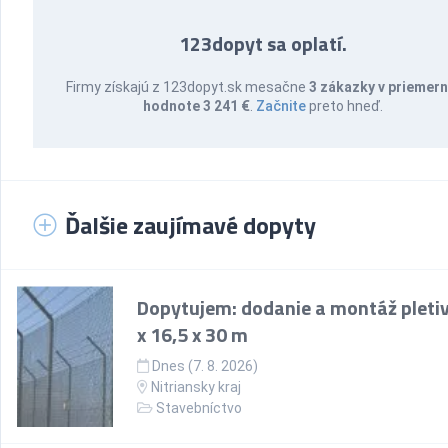
123dopyt sa oplatí.
Firmy získajú z 123dopyt.sk mesačne
3 zákazky v priemern
hodnote 3 241 €
.
Začnite
preto hneď.
Ďalšie zaujímavé dopyty
Dopytujem: dodanie a montáž pletiv
x 16,5 x 30 m
Dnes (7. 8. 2026)
Nitriansky kraj
Stavebníctvo