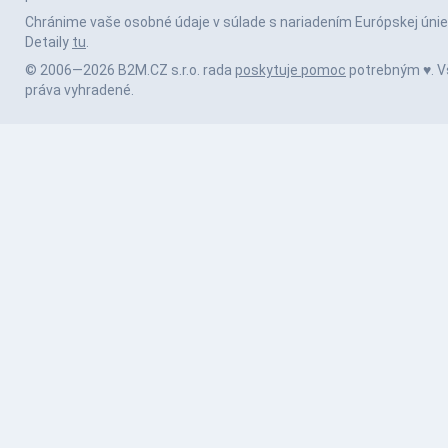
Chránime vaše osobné údaje v súlade s nariadením Európskej únie
Detaily
tu
.
© 2006—2026 B2M.CZ s.r.o. rada
poskytuje pomoc
potrebným ♥️. V
práva vyhradené.