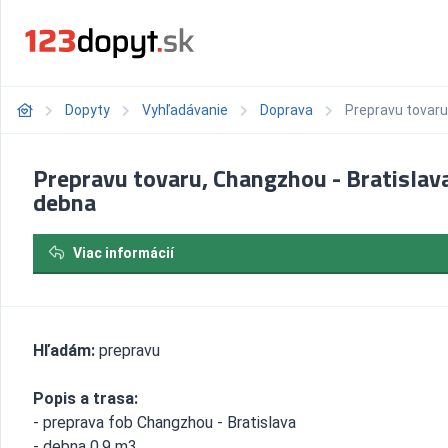
Dopyty
Vyhľadávanie
Doprava
Prepravu tovaru
Prepravu tovaru, Changzhou - Bratislava
debna
Viac informácií
Hľadám:
prepravu
Popis a trasa:
- preprava fob Changzhou - Bratislava
- debna 0,9 m3