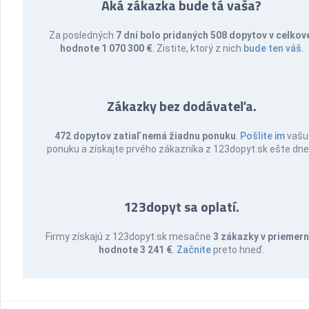
Aká zákazka bude tá vaša?
Za posledných
7 dní bolo pridaných 508 dopytov v celkov
hodnote 1 070 300 €
. Zistite, ktorý z nich
bude ten váš
.
Zákazky bez dodávateľa.
472 dopytov zatiaľ nemá žiadnu ponuku
.
Pošlite im
vašu
ponuku a získajte prvého zákazníka z 123dopyt.sk ešte dne
123dopyt sa oplatí.
Firmy získajú z 123dopyt.sk mesačne
3 zákazky v priemern
hodnote 3 241 €
.
Začnite
preto hneď.