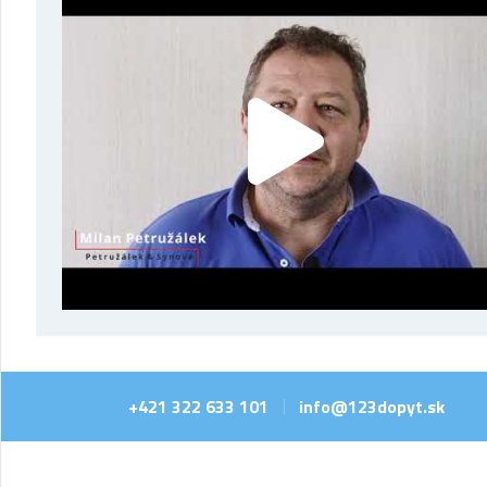
+421 322 633 101
info@123dopyt.sk
|