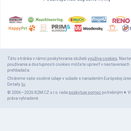
Táto stránka v rámci poskytovania služieb
využíva cookies
. Nasta
používania a dostupnosti cookies môžete upraviť v nastaveniach
prehliadača.
Chránime vaše osobné údaje v súlade s nariadením Európskej únie
Detaily
tu
.
© 2006—2026 B2M.CZ s.r.o. rada
poskytuje pomoc
potrebným ♥️. V
práva vyhradené.