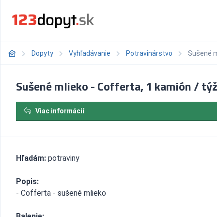
Dopyty
Vyhľadávanie
Potravinárstvo
Sušené ml
Sušené mlieko - Cofferta, 1 kamión / tý
Viac informácií
Hľadám:
potraviny
Popis:
- Cofferta - sušené mlieko
Balenie: