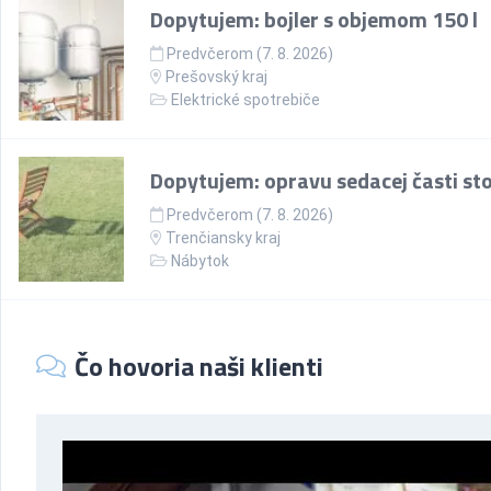
Dopytujem: bojler s objemom 150 l
Predvčerom (7. 8. 2026)
Prešovský kraj
Elektrické spotrebiče
Dopytujem: opravu sedacej časti sto
Predvčerom (7. 8. 2026)
Trenčiansky kraj
Nábytok
Čo hovoria naši klienti