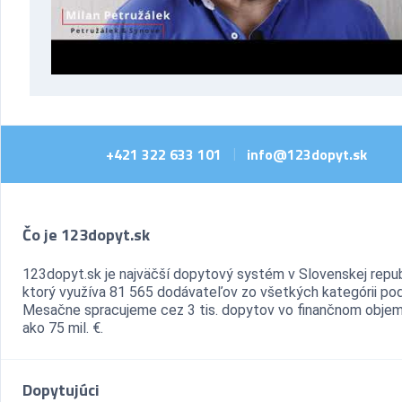
+421 322 633 101
info@123dopyt.sk
|
Čo je 123dopyt.sk
123dopyt.sk je najväčší dopytový systém v Slovenskej repub
ktorý využíva 81 565 dodávateľov zo všetkých kategórii pod
Mesačne spracujeme cez 3 tis. dopytov vo finančnom objem
ako 75 mil. €.
Dopytujúci