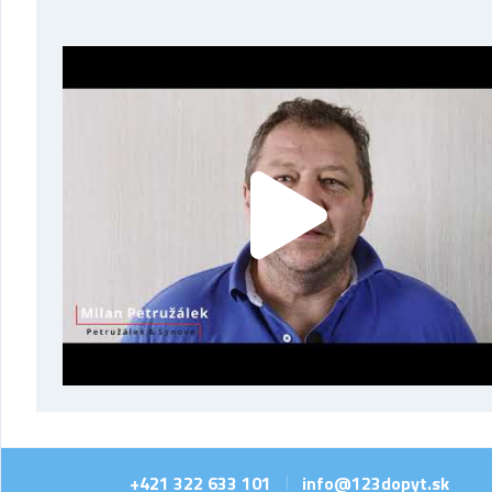
+421 322 633 101
info@123dopyt.sk
|