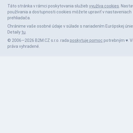
Táto stránka v rámci poskytovania služieb
využíva cookies
. Nasta
používania a dostupnosti cookies môžete upraviť v nastaveniach
prehliadača.
Chránime vaše osobné údaje v súlade s nariadením Európskej únie
Detaily
tu
.
© 2006—2026 B2M.CZ s.r.o. rada
poskytuje pomoc
potrebným ♥️. V
práva vyhradené.