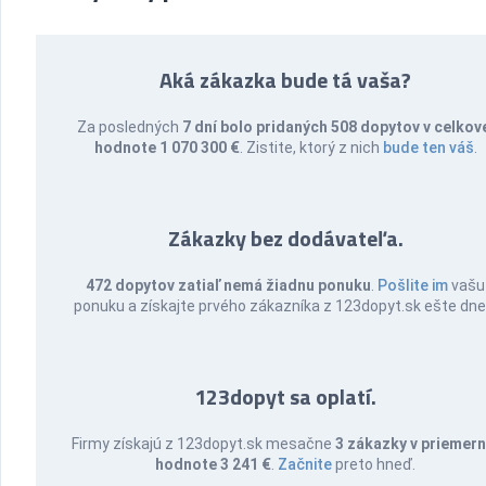
Aká zákazka bude tá vaša?
Za posledných
7 dní bolo pridaných 508 dopytov v celkov
hodnote 1 070 300 €
. Zistite, ktorý z nich
bude ten váš
.
Zákazky bez dodávateľa.
472 dopytov zatiaľ nemá žiadnu ponuku
.
Pošlite im
vašu
ponuku a získajte prvého zákazníka z 123dopyt.sk ešte dne
123dopyt sa oplatí.
Firmy získajú z 123dopyt.sk mesačne
3 zákazky v priemern
hodnote 3 241 €
.
Začnite
preto hneď.