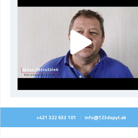
+421 322 633 101
info@123dopyt.sk
|