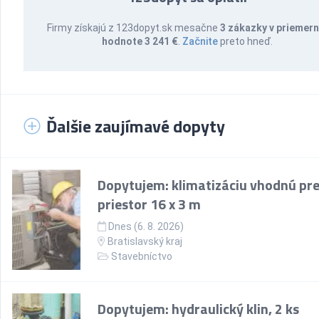
Firmy získajú z 123dopyt.sk mesačne
3 zákazky v priemern
hodnote 3 241 €
.
Začnite
preto hneď.
Ďalšie zaujímavé dopyty
Dopytujem: klimatizáciu vhodnú pr
priestor 16 x 3 m
Dnes (6. 8. 2026)
Bratislavský kraj
Stavebníctvo
Dopytujem: hydraulický klin, 2 ks