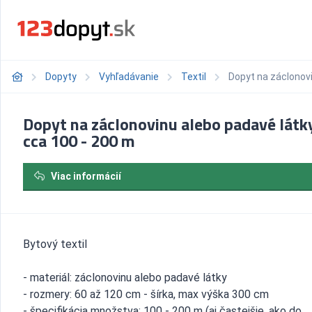
Dopyty
Vyhľadávanie
Textil
Dopyt na záclonovi
Dopyt na záclonovinu alebo padavé látk
cca 100 - 200 m
Viac informácií
Bytový textil
- materiál: záclonovinu alebo padavé látky
- rozmery: 60 až 120 cm - šírka, max výška 300 cm
- špecifikácia množstva: 100 - 200 m (aj častejšie, ako do