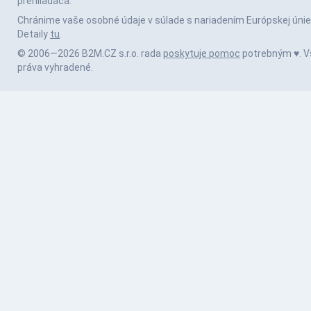
prehliadača.
Chránime vaše osobné údaje v súlade s nariadením Európskej únie
Detaily
tu
.
© 2006—2026 B2M.CZ s.r.o. rada
poskytuje pomoc
potrebným ♥️. V
práva vyhradené.