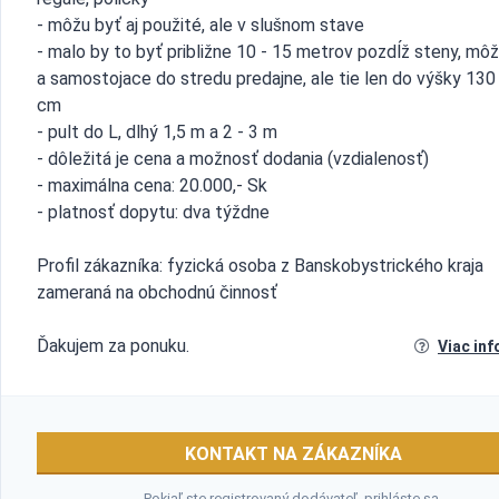
- môžu byť aj použité, ale v slušnom stave
- malo by to byť približne 10 - 15 metrov pozdĺž steny, mô
a samostojace do stredu predajne, ale tie len do výšky 130
cm
- pult do L, dlhý 1,5 m a 2 - 3 m
- dôležitá je cena a možnosť dodania (vzdialenosť)
- maximálna cena: 20.000,- Sk
- platnosť dopytu: dva týždne
Profil zákazníka: fyzická osoba z Banskobystrického kraja
zameraná na obchodnú činnosť
Ďakujem za ponuku.
Viac inf
KONTAKT NA ZÁKAZNÍKA
Pokiaľ ste registrovaný dodávateľ,
prihláste sa
.