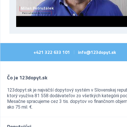
+421 322 633 101
info@123dopyt.sk
|
Čo je 123dopyt.sk
123dopyt.sk je najväčší dopytový systém v Slovenskej repub
ktorý využíva 81 558 dodávateľov zo všetkých kategórii pod
Mesačne spracujeme cez 3 tis. dopytov vo finančnom objem
ako 75 mil. €.
Dopytujúci