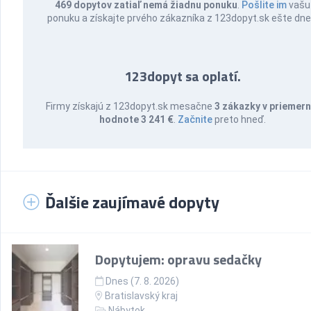
469 dopytov zatiaľ nemá žiadnu ponuku
.
Pošlite im
vašu
ponuku a získajte prvého zákazníka z 123dopyt.sk ešte dne
123dopyt sa oplatí.
Firmy získajú z 123dopyt.sk mesačne
3 zákazky v priemern
hodnote 3 241 €
.
Začnite
preto hneď.
Ďalšie zaujímavé dopyty
Dopytujem: opravu sedačky
Dnes (7. 8. 2026)
Bratislavský kraj
Nábytok