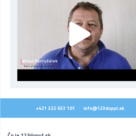
+421 322 633 101
info@123dopyt.sk
|
Čo je 123dopyt.sk