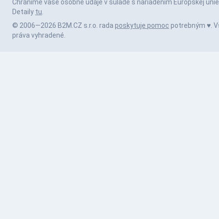
Chránime vaše osobné údaje v súlade s nariadením Európskej únie
Detaily
tu
.
© 2006—2026 B2M.CZ s.r.o. rada
poskytuje pomoc
potrebným ♥️. V
práva vyhradené.