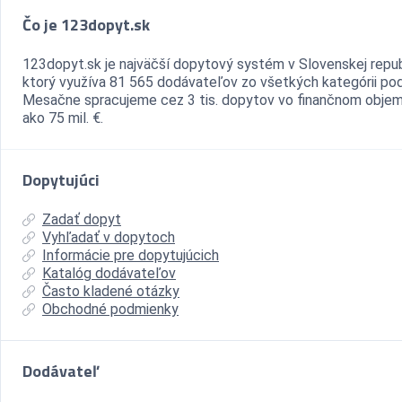
Čo je 123dopyt.sk
123dopyt.sk je najväčší dopytový systém v Slovenskej repub
ktorý využíva 81 565 dodávateľov zo všetkých kategórii pod
Mesačne spracujeme cez 3 tis. dopytov vo finančnom objem
ako 75 mil. €.
Dopytujúci
Zadať dopyt
Vyhľadať v dopytoch
Informácie pre dopytujúcich
Katalóg dodávateľov
Často kladené otázky
Obchodné podmienky
Dodávateľ