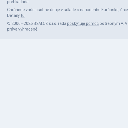
prehliadača.
Chránime vaše osobné údaje v súlade s nariadením Európskej únie
Detaily
tu
.
© 2006—2026 B2M.CZ s.r.o. rada
poskytuje pomoc
potrebným ♥️. V
práva vyhradené.