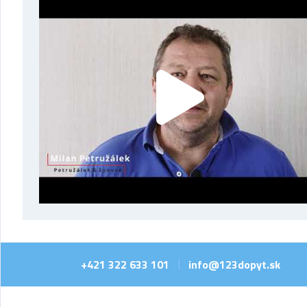
+421 322 633 101
info@123dopyt.sk
|