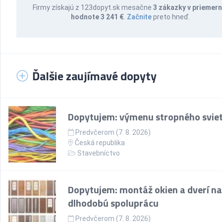
Firmy získajú z 123dopyt.sk mesačne
3 zákazky v priemern
hodnote 3 241 €
.
Začnite
preto hneď.
Ďalšie zaujímavé dopyty
Dopytujem: výmenu stropného sviet
Predvčerom (7. 8. 2026)
Česká republika
Stavebníctvo
Dopytujem: montáž okien a dverí na
dlhodobú spoluprácu
Predvčerom (7. 8. 2026)