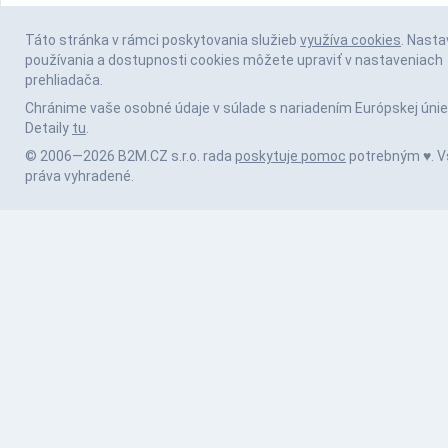
Táto stránka v rámci poskytovania služieb
využíva cookies
. Nasta
používania a dostupnosti cookies môžete upraviť v nastaveniach
prehliadača.
Chránime vaše osobné údaje v súlade s nariadením Európskej únie
Detaily
tu
.
© 2006—2026 B2M.CZ s.r.o. rada
poskytuje pomoc
potrebným ♥️. V
práva vyhradené.