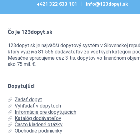
+421 322 633 101
info@123dopyt.sk
|
Čo je 123dopyt.sk
123dopyt.sk je najväčší dopytový systém v Slovenskej repub
ktorý využíva 81 556 dodávateľov zo všetkých kategórii pod
Mesačne spracujeme cez 3 tis. dopytov vo finančnom objem
ako 75 mil. €.
Dopytujúci
Zadať dopyt
Vyhľadať v dopytoch
Informácie pre dopytujúcich
Katalóg dodávateľov
Často kladené otázky
Obchodné podmienky