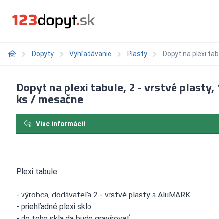
Dopyty
Vyhľadávanie
Plasty
Dopyt na plexi tab
Dopyt na plexi tabule, 2 - vrstvé plasty,
ks / mesačne
Viac informácií
Plexi tabule
- výrobca, dodávateľa 2 - vrstvé plasty a AluMARK
- priehľadné plexi sklo
- do toho skla da bude gravírovať