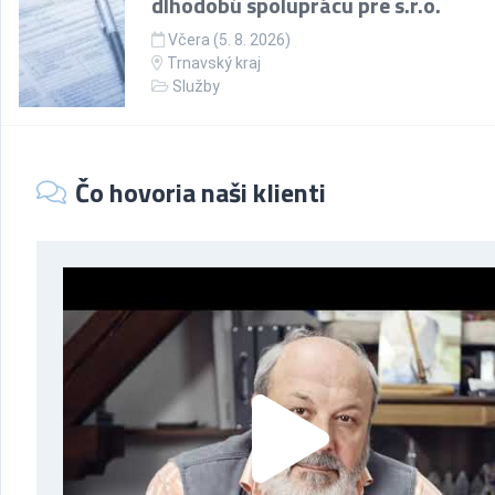
dlhodobú spoluprácu pre s.r.o.
Včera (5. 8. 2026)
Trnavský kraj
Služby
Čo hovoria naši klienti