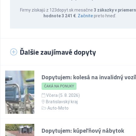
Firmy získajú z 123dopyt.sk mesačne
3 zákazky v priemern
hodnote 3 241 €
.
Začnite
preto hneď.
Ďalšie zaujímavé dopyty
Dopytujem: kolesá na invalidný vozí
ČAKÁ NA PONUKY
Včera (5. 8. 2026)
Bratislavský kraj
Auto-Moto
Dopytujem: kúpeľňový nábytok