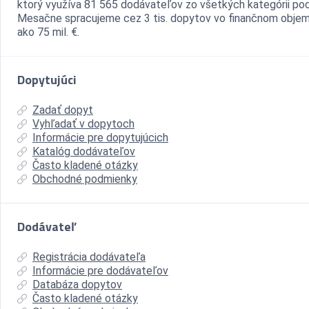
ktorý využíva 81 565 dodávateľov zo všetkých kategórii pod
Mesačne spracujeme cez 3 tis. dopytov vo finančnom objem
ako 75 mil. €.
Dopytujúci
Zadať dopyt
Vyhľadať v dopytoch
Informácie pre dopytujúcich
Katalóg dodávateľov
Často kladené otázky
Obchodné podmienky
Dodávateľ
Registrácia dodávateľa
Informácie pre dodávateľov
Databáza dopytov
Často kladené otázky