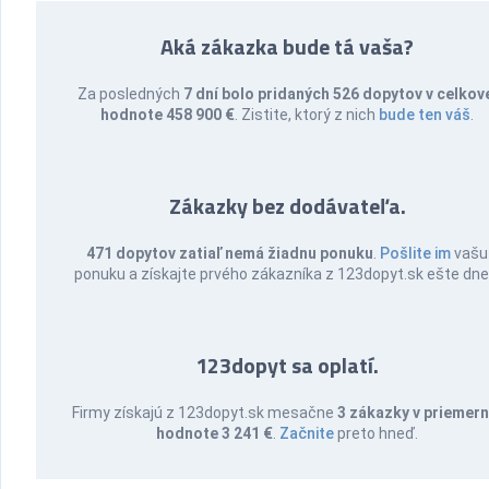
Aká zákazka bude tá vaša?
Za posledných
7 dní bolo pridaných 526 dopytov v celkov
hodnote 458 900 €
. Zistite, ktorý z nich
bude ten váš
.
Zákazky bez dodávateľa.
471 dopytov zatiaľ nemá žiadnu ponuku
.
Pošlite im
vašu
ponuku a získajte prvého zákazníka z 123dopyt.sk ešte dne
123dopyt sa oplatí.
Firmy získajú z 123dopyt.sk mesačne
3 zákazky v priemern
hodnote 3 241 €
.
Začnite
preto hneď.