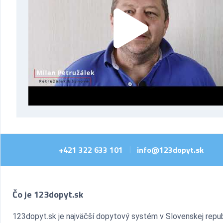
+421 322 633 101
info@123dopyt.sk
|
Čo je 123dopyt.sk
123dopyt.sk je najväčší dopytový systém v Slovenskej repub