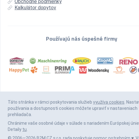
Obchodné podmienky
Kalkulátor dopytov
Používajú nás úspešné firmy
Táto stránka v rámci poskytovania služieb
využíva cookies
. Nasta
používania a dostupnosti cookies môžete upraviť v nastaveniach
prehliadača.
Chránime vaše osobné údaje v súlade s nariadením Európskej únie
Detaily
tu
.
© 2006—2026 B2M.CZ s.r.o. rada
poskytuje pomoc
potrebným ♥️. V