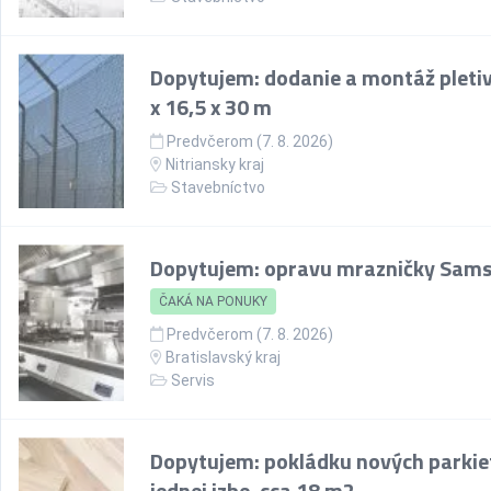
Dopytujem: dodanie a montáž pletiv
x 16,5 x 30 m
Predvčerom (7. 8. 2026)
Nitriansky kraj
Stavebníctvo
Dopytujem: opravu mrazničky Sam
ČAKÁ NA PONUKY
Predvčerom (7. 8. 2026)
Bratislavský kraj
Servis
Dopytujem: pokládku nových parkie
jednej izbe, cca 18 m2