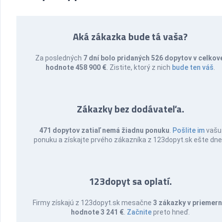
Aká zákazka bude tá vaša?
Za posledných
7 dní bolo pridaných 526 dopytov v celkov
hodnote 458 900 €
. Zistite, ktorý z nich
bude ten váš
.
Zákazky bez dodávateľa.
471 dopytov zatiaľ nemá žiadnu ponuku
.
Pošlite im
vašu
ponuku a získajte prvého zákazníka z 123dopyt.sk ešte dne
123dopyt sa oplatí.
Firmy získajú z 123dopyt.sk mesačne
3 zákazky v priemern
hodnote 3 241 €
.
Začnite
preto hneď.