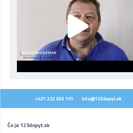
+421 322 633 101
info@123dopyt.sk
|
Čo je 123dopyt.sk