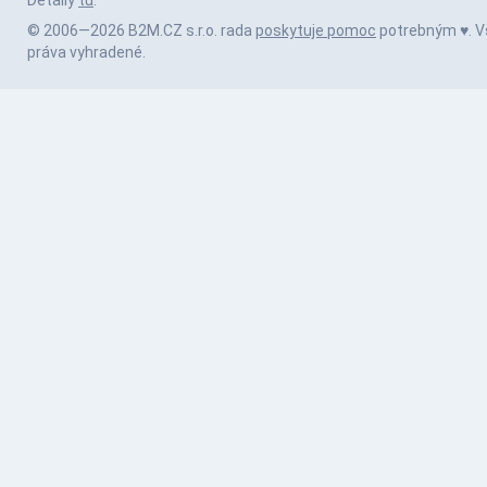
Detaily
tu
.
© 2006—2026 B2M.CZ s.r.o. rada
poskytuje pomoc
potrebným ♥️. V
práva vyhradené.