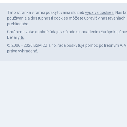
Táto stránka v rámci poskytovania služieb
využíva cookies
. Nasta
používania a dostupnosti cookies môžete upraviť v nastaveniach
prehliadača.
Chránime vaše osobné údaje v súlade s nariadením Európskej únie
Detaily
tu
.
© 2006—2026 B2M.CZ s.r.o. rada
poskytuje pomoc
potrebným ♥️. V
práva vyhradené.