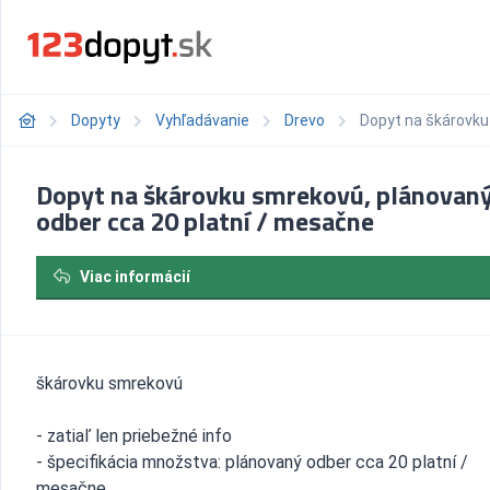
Dopyty
Vyhľadávanie
Drevo
Dopyt na škárovku
Dopyt na škárovku smrekovú, plánovan
odber cca 20 platní / mesačne
Viac informácií
škárovku smrekovú
- zatiaľ len priebežné info
- špecifikácia množstva: plánovaný odber cca 20 platní /
mesačne