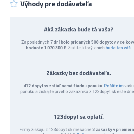
Výhody pre dodávateľa
Aká zákazka bude tá vaša?
Za posledných
7 dní bolo pridaných 508 dopytov v celkov
hodnote 1 070 300 €
. Zistite, ktorý z nich
bude ten váš
.
Zákazky bez dodávateľa.
472 dopytov zatiaľ nemá žiadnu ponuku
.
Pošlite im
vašu
ponuku a získajte prvého zákazníka z 123dopyt.sk ešte dne
123dopyt sa oplatí.
Firmy získajú z 123dopyt.sk mesačne
3 zákazky v priemern