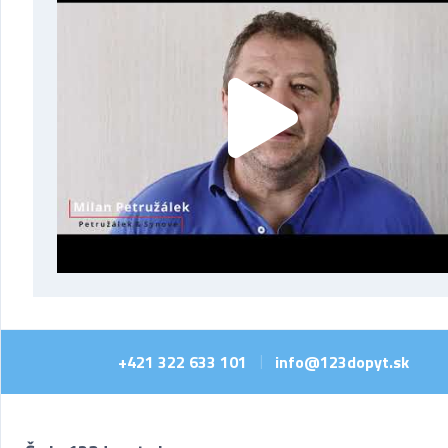
+421 322 633 101
info@123dopyt.sk
|