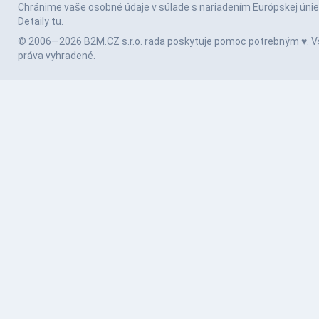
Chránime vaše osobné údaje v súlade s nariadením Európskej únie
Detaily
tu
.
© 2006—2026 B2M.CZ s.r.o. rada
poskytuje pomoc
potrebným ♥️. V
práva vyhradené.