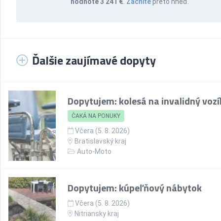
hodnote 3 241 €
.
Začnite
preto hneď.
Ďalšie zaujímavé dopyty
Dopytujem: kolesá na invalidný vozí
ČAKÁ NA PONUKY
Včera (5. 8. 2026)
Bratislavský kraj
Auto-Moto
Dopytujem: kúpeľňový nábytok
Včera (5. 8. 2026)
Nitriansky kraj