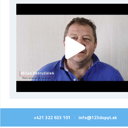
+421 322 633 101
info@123dopyt.sk
|