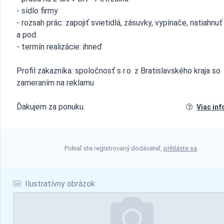
- sídlo firmy
- rozsah prác: zapojiť svietidlá, zásuvky, vypínače, natiahnuť
a pod.
- termín realizácie: ihneď
Profil zákazníka: spoločnosť s r.o. z Bratislavského kraja so
zameraním na reklamu
Ďakujem za ponuku.
Viac inf
Pokiaľ ste registrovaný dodávateľ,
prihláste sa
.
Ilustratívny obrázok