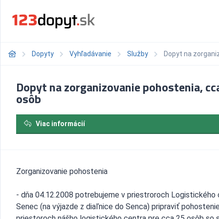
Dopyty
Vyhľadávanie
Služby
Dopyt na zorgani
Dopyt na zorganizovanie pohostenia, cc
osôb
Viac informácií
Zorganizovanie pohostenia
- dňa 04.12.2008 potrebujeme v priestroroch Logistického 
Senec (na výjazde z diaľnice do Senca) pripraviť pohostenie
priestoroch nášho logistického centra pre cca 25 osôb so 