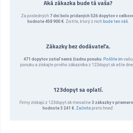
Aká zákazka bude tá vaša?
Za posledných
7 dní bolo pridaných 526 dopytov v celkov
hodnote 458 900 €
. Zistite, ktorý z nich
bude ten váš
.
Zákazky bez dodávateľa.
471 dopytov zatiaľ nemá žiadnu ponuku
.
Pošlite im
vašu
ponuku a získajte prvého zákazníka z 123dopyt.sk ešte dne
123dopyt sa oplatí.
Firmy získajú z 123dopyt.sk mesačne
3 zákazky v priemern
hodnote 3 241 €
.
Začnite
preto hneď.