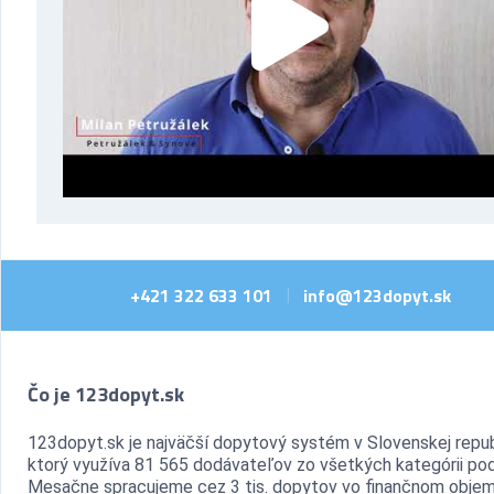
+421 322 633 101
info@123dopyt.sk
|
Čo je 123dopyt.sk
123dopyt.sk je najväčší dopytový systém v Slovenskej repub
ktorý využíva 81 565 dodávateľov zo všetkých kategórii pod
Mesačne spracujeme cez 3 tis. dopytov vo finančnom objem