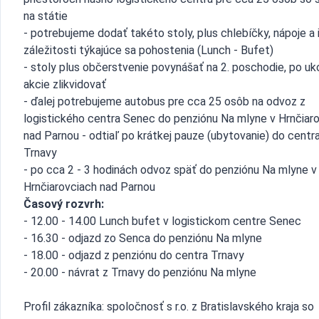
na státie
- potrebujeme dodať takéto stoly, plus chlebíčky, nápoje a 
záležitosti týkajúce sa pohostenia (Lunch - Bufet)
- stoly plus občerstvenie povynášať na 2. poschodie, po u
akcie zlikvidovať
- ďalej potrebujeme autobus pre cca 25 osôb na odvoz z
logistického centra Senec do penziónu Na mlyne v Hrnčiar
nad Parnou - odtiaľ po krátkej pauze (ubytovanie) do centr
Trnavy
- po cca 2 - 3 hodinách odvoz späť do penziónu Na mlyne v
Hrnčiarovciach nad Parnou
Časový rozvrh:
- 12.00 - 14.00 Lunch bufet v logistickom centre Senec
- 16.30 - odjazd zo Senca do penziónu Na mlyne
- 18.00 - odjazd z penziónu do centra Trnavy
- 20.00 - návrat z Trnavy do penziónu Na mlyne
Profil zákazníka: spoločnosť s r.o. z Bratislavského kraja so