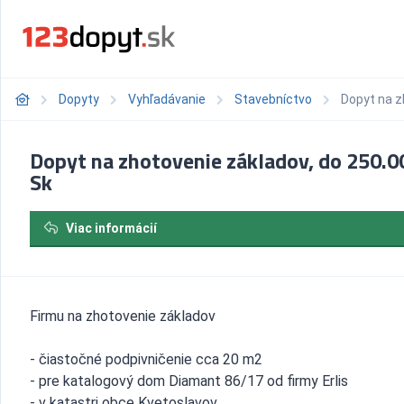
Dopyty
Vyhľadávanie
Stavebníctvo
Dopyt na z
Dopyt na zhotovenie základov, do 250.0
Sk
Viac informácií
Firmu na zhotovenie základov
- čiastočné podpivničenie cca 20 m2
- pre katalogový dom Diamant 86/17 od firmy Erlis
- v katastri obce Kvetoslavov