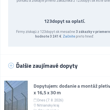
ponuku a získajte prvého zákazníka z 123dopyt.sk ešte dne
123dopyt sa oplatí.
Firmy získajú z 123dopyt.sk mesačne
3 zákazky v priemern
hodnote 3 241 €
.
Začnite
preto hneď.
Ďalšie zaujímavé dopyty
Dopytujem: dodanie a montáž pletiv
x 16,5 x 30 m
Dnes (7. 8. 2026)
Nitriansky kraj