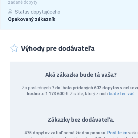
zadané dopyty
Status dopytujúceho
Opakovaný zákazník
Výhody pre dodávateľa
Aká zákazka bude tá vaša?
Za posledných
7 dní bolo pridaných 602 dopytov v celkov
hodnote 1 173 600 €
. Zistite, ktorý z nich
bude ten váš
.
Zákazky bez dodávateľa.
475 dopytov zatiaľ nemá žiadnu ponuku
.
Pošlite im
vašu