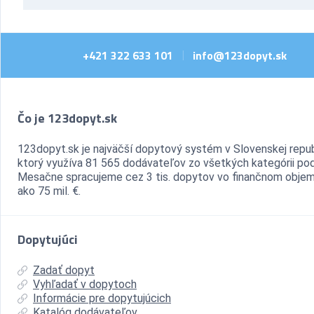
+421 322 633 101
info@123dopyt.sk
|
Čo je 123dopyt.sk
123dopyt.sk je najväčší dopytový systém v Slovenskej repub
ktorý využíva 81 565 dodávateľov zo všetkých kategórii pod
Mesačne spracujeme cez 3 tis. dopytov vo finančnom objem
ako 75 mil. €.
Dopytujúci
Zadať dopyt
Vyhľadať v dopytoch
Informácie pre dopytujúcich
Katalóg dodávateľov