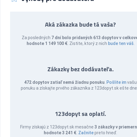
Aká zákazka bude tá vaša?
Za posledných
7 dní bolo pridaných 613 dopytov v celkov
hodnote 1 149 100 €
. Zistite, ktorý z nich
bude ten váš
.
Zákazky bez dodávateľa.
472 dopytov zatiaľ nemá žiadnu ponuku
.
Pošlite im
vašu
ponuku a získajte prvého zákazníka z 123dopyt.sk ešte dne
123dopyt sa oplatí.
Firmy získajú z 123dopyt.sk mesačne
3 zákazky v priemern
hodnote 3 241 €
.
Začnite
preto hneď.