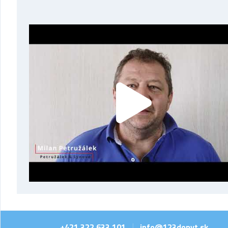
+421 322 633 101
info@123dopyt.sk
|