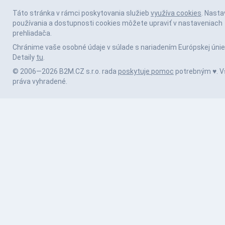
Táto stránka v rámci poskytovania služieb
využíva cookies
. Nasta
používania a dostupnosti cookies môžete upraviť v nastaveniach
prehliadača.
Chránime vaše osobné údaje v súlade s nariadením Európskej únie
Detaily
tu
.
© 2006—2026 B2M.CZ s.r.o. rada
poskytuje pomoc
potrebným ♥️. V
práva vyhradené.