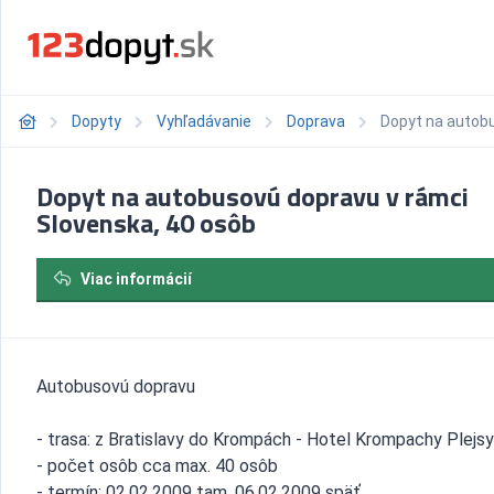
Dopyty
Vyhľadávanie
Doprava
Dopyt na autobu
Dopyt na autobusovú dopravu v rámci
Slovenska, 40 osôb
Viac informácií
Autobusovú dopravu
- trasa: z Bratislavy do Krompách - Hotel Krompachy Plejsy
- počet osôb cca max. 40 osôb
- termín: 02.02.2009 tam, 06.02.2009 späť