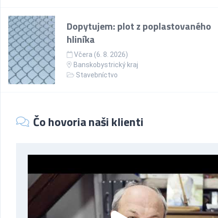
Dopytujem: plot z poplastovaného
hliníka
Včera (6. 8. 2026)
Banskobystrický kraj
Stavebníctvo
Čo hovoria naši klienti