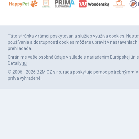
Táto stránka v rámci poskytovania služieb
využíva cookies
. Nasta
používania a dostupnosti cookies môžete upraviť v nastaveniach
prehliadača.
Chránime vaše osobné údaje v súlade s nariadením Európskej únie
Detaily
tu
.
© 2006—2026 B2M.CZ s.r.o. rada
poskytuje pomoc
potrebným ♥️. V
práva vyhradené.