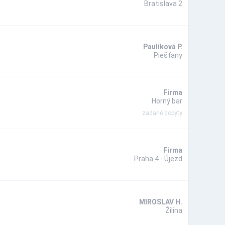
Bratislava 2
Pauliková P.
Piešťany
Firma
Horný bar
zadané dopyty
Firma
Praha 4 - Újezd
MIROSLAV H.
Žilina