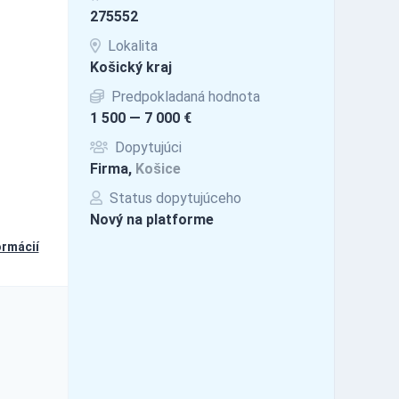
275552
Lokalita
Košický kraj
Predpokladaná hodnota
1 500 — 7 000 €
Dopytujúci
Firma,
Košice
Status dopytujúceho
Nový na platforme
ormácií