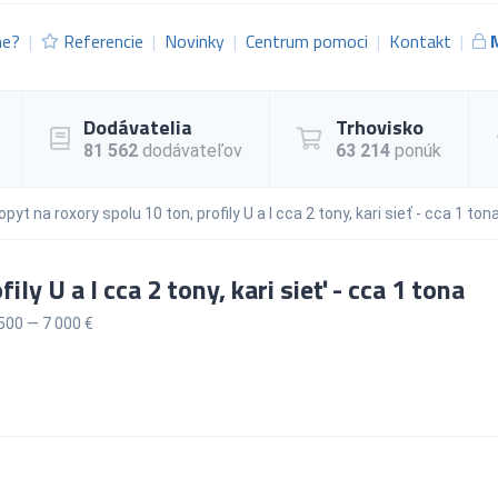
me?
Referencie
Novinky
Centrum pomoci
Kontakt
Dodávatelia
Trhovisko
81 562
dodávateľov
63 214
ponúk
opyt na roxory spolu 10 ton, profily U a I cca 2 tony, kari sieť - cca 1 ton
ly U a I cca 2 tony, kari sieť - cca 1 tona
500 — 7 000 €