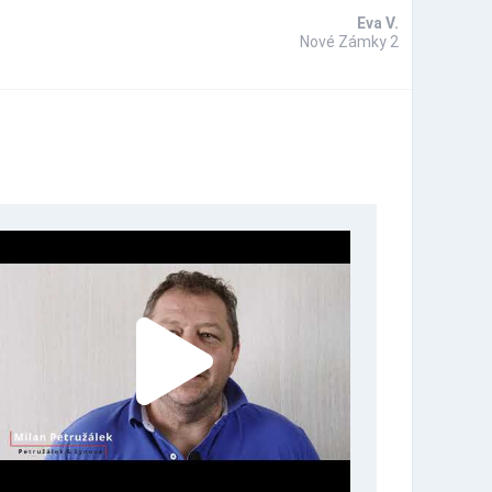
Eva V.
Nové Zámky 2