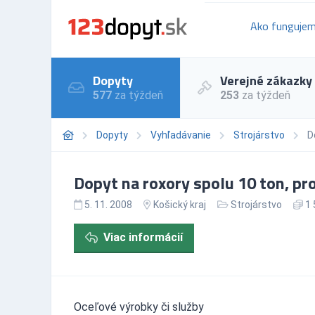
Ako funguje
Dopyty
Verejné zákazky
577
za týždeň
253
za týždeň
Dopyty
Vyhľadávanie
Strojárstvo
D
Dopyt na roxory spolu 10 ton, profi
5. 11. 2008
Košický kraj
Strojárstvo
1 
Viac informácií
Oceľové výrobky či služby