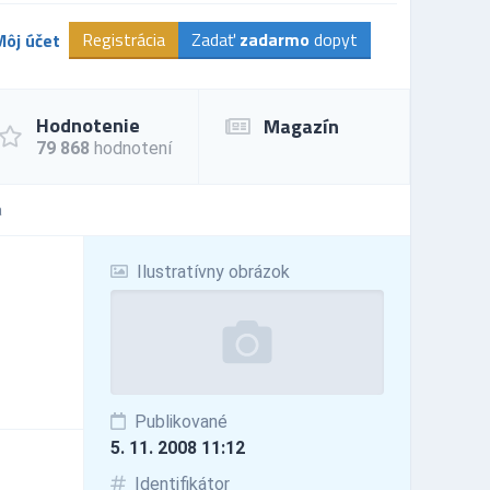
Registrácia
Zadať
zadarmo
dopyt
Môj účet
Hodnotenie
Magazín
79 868
hodnotení
a
Ilustratívny obrázok
Publikované
5. 11. 2008 11:12
Identifikátor