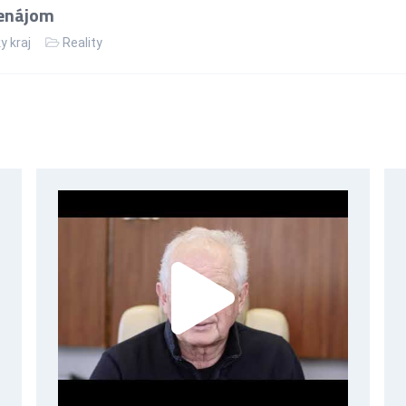
renájom
y kraj
Reality