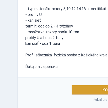
- typ materiálu: roxory 8,10,12,14,16, + certifikát
- profily U, I
- kari sieť
termín: cca do 2 - 3 týždňov
- množstvo: roxory spolu 10 ton
profily U a I cca 2 tony
kari sieť - cca 1 tona
Profil zákazníka: fyzická osoba z Košického kraj
Ďakujem za ponuku.
KO
Pokiaľ ste