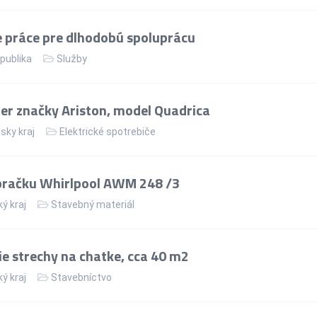
 práce pre dlhodobú spoluprácu
publika
Služby
er značky Ariston, model Quadrica
sky kraj
Elektrické spotrebiče
pračku Whirlpool AWM 248 /3
ý kraj
Stavebný materiál
 strechy na chatke, cca 40 m2
ý kraj
Stavebníctvo