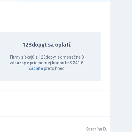
123dopyt sa oplatí.
Firmy získajú z 123dopyt.sk mesačne
3
zákazky v priemernej hodnote 3 241 €
.
Začnite
preto hneď.
Katarína D.