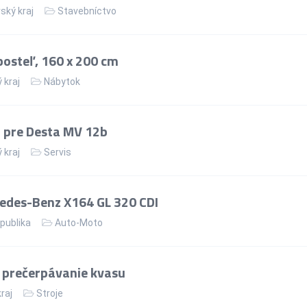
ský kraj
Stavebníctvo
osteľ, 160 x 200 cm
 kraj
Nábytok
 pre Desta MV 12b
 kraj
Servis
edes-Benz X164 GL 320 CDI
publika
Auto-Moto
 prečerpávanie kvasu
kraj
Stroje