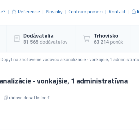
me?
Referencie
Novinky
Centrum pomoci
Kontakt
Dodávatelia
Trhovisko
81 565
dodávateľov
63 214
ponúk
Dopyt na zhotovenie vodovou a kanalizácie - vonkajšie, 1 administrat
nalizácie - vonkajšie, 1 administratívna
rádovo desaťtisíce €