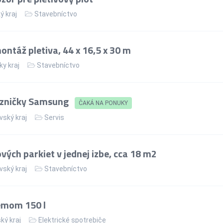
ý kraj
Stavebníctvo
ntáž pletiva, 44 x 16,5 x 30 m
ky kraj
Stavebníctvo
azničky Samsung
ČAKÁ NA PONUKY
vský kraj
Servis
ých parkiet v jednej izbe, cca 18 m2
vský kraj
Stavebníctvo
jemom 150 l
ký kraj
Elektrické spotrebiče