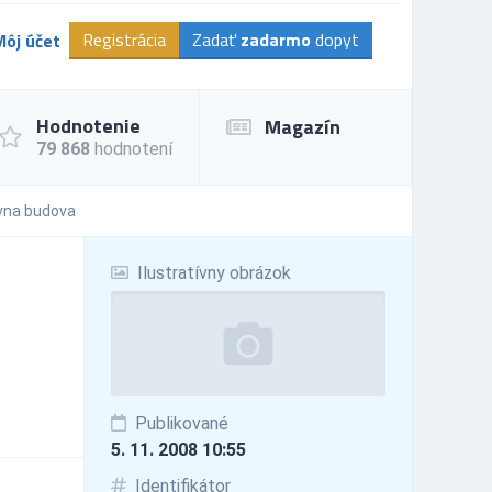
Registrácia
Zadať
zadarmo
dopyt
Môj účet
Hodnotenie
Magazín
79 868
hodnotení
ívna budova
Ilustratívny obrázok
Publikované
5. 11. 2008 10:55
Identifikátor