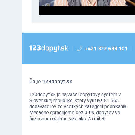
+421 322 633 101
|
|
Čo je 123dopyt.sk
123dopyt.sk je najväčší dopytový systém v
Slovenskej republike, ktorý využíva 81 565
dodávateľov zo všetkých kategórii podnikania.
Mesačne spracujeme cez 3 tis. dopytov vo
finančnom objeme viac ako 75 mil. €.