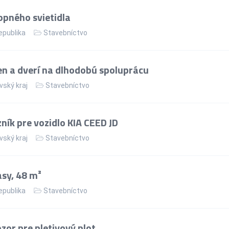
pného svietidla
epublika
Stavebníctvo
n a dverí na dlhodobú spoluprácu
vský kraj
Stavebníctvo
ík pre vozidlo KIA CEED JD
vský kraj
Stavebníctvo
asy, 48 m²
epublika
Stavebníctvo
or pre pletivový plot