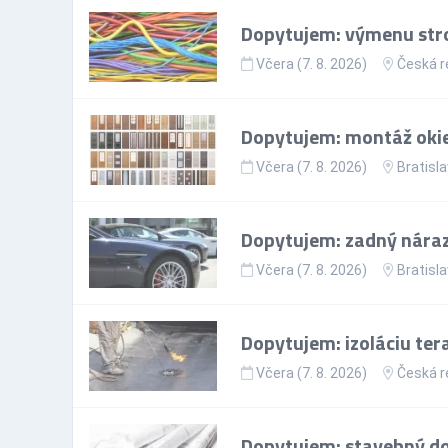
Dopytujem: výmenu stro
Včera (7. 8. 2026)
Česká r
Dopytujem: montáž okie
Včera (7. 8. 2026)
Bratisla
Dopytujem: zadný nárazn
Včera (7. 8. 2026)
Bratisla
Dopytujem: izoláciu ter
Včera (7. 8. 2026)
Česká r
Dopytujem: stavebný doz