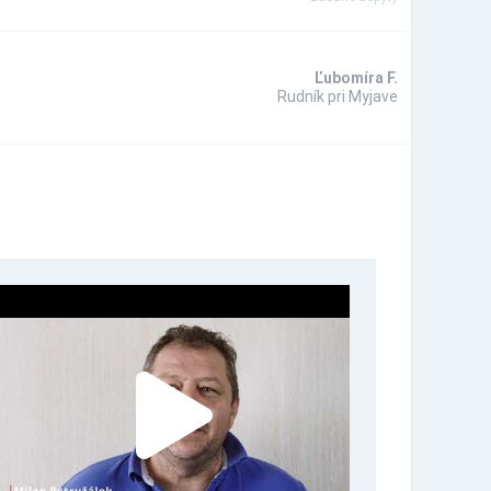
Ľubomíra F.
Rudník pri Myjave