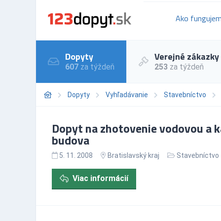
Ako funguje
Dopyty
Verejné zákazky
607
za týždeň
253
za týždeň
Dopyty
Vyhľadávanie
Stavebníctvo
Dopyt na zhotovenie vodovou a ka
budova
5. 11. 2008
Bratislavský kraj
Stavebníctvo
Viac informácií