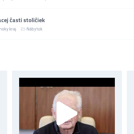
ej časti stoličiek
nsky kraj
Nábytok