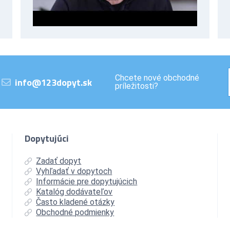
Chcete nové obchodné
info@123dopyt.sk
príležitosti?
Dopytujúci
Zadať dopyt
Vyhľadať v dopytoch
Informácie pre dopytujúcich
Katalóg dodávateľov
Často kladené otázky
Obchodné podmienky