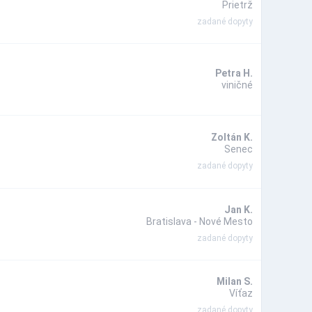
Prietrž
zadané dopyty
Petra H.
viničné
Zoltán K.
Senec
zadané dopyty
Jan K.
Bratislava - Nové Mesto
zadané dopyty
Milan S.
Víťaz
zadané dopyty