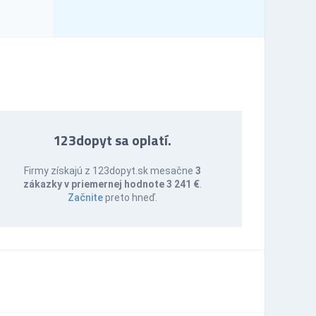
123dopyt sa oplatí.
Firmy získajú z 123dopyt.sk mesačne
3
zákazky v priemernej hodnote 3 241 €
.
Začnite
preto hneď.