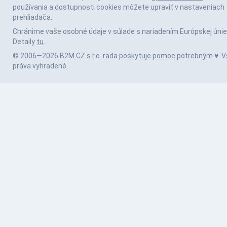
používania a dostupnosti cookies môžete upraviť v nastaveniach
prehliadača.
Chránime vaše osobné údaje v súlade s nariadením Európskej únie
Detaily
tu
.
© 2006—2026 B2M.CZ s.r.o. rada
poskytuje pomoc
potrebným ♥️. V
práva vyhradené.