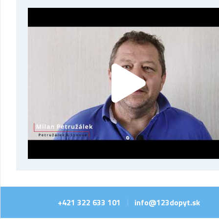
+421 322 633 101
info@123dopyt.sk
|