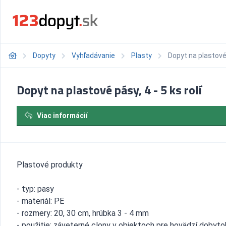
Dopyty
Vyhľadávanie
Plasty
Dopyt na plastové p
Dopyt na plastové pásy, 4 - 5 ks rolí
Viac informácií
Plastové produkty
- typ: pasy
- materiál: PE
- rozmery: 20, 30 cm, hrúbka 3 - 4 mm
- použitie: záveterné clony v objektoch pre hovädzí dobyto