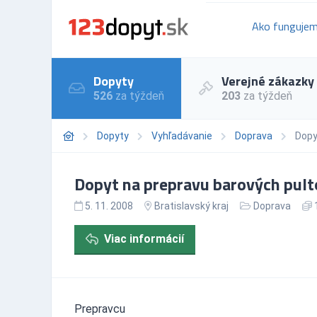
Ako funguje
Dopyty
Verejné zákazky
526
za týždeň
203
za týždeň
Dopyty
Vyhľadávanie
Doprava
Dopy
Dopyt na prepravu barových pultov
5. 11. 2008
Bratislavský kraj
Doprava
Viac informácií
Prepravcu