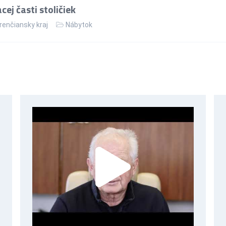
ej časti stoličiek
renčiansky kraj
Nábytok