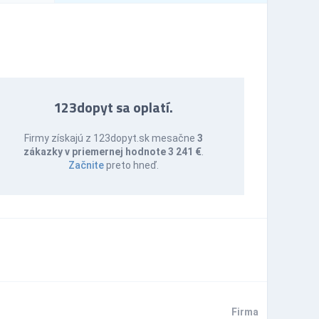
123dopyt sa oplatí.
Firmy získajú z 123dopyt.sk mesačne
3
zákazky v priemernej hodnote 3 241 €
.
Začnite
preto hneď.
Firma