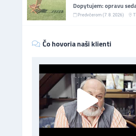
Dopytujem: opravu sedac
Predvčerom (7. 8. 2026)
T
Čo hovoria naši klienti