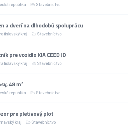
eská republika
Stavebníctvo
n a dverí na dlhodobú spoluprácu
ratislavský kraj
Stavebníctvo
ík pre vozidlo KIA CEED JD
ratislavský kraj
Stavebníctvo
asy, 48 m²
eská republika
Stavebníctvo
or pre pletivový plot
rnavský kraj
Stavebníctvo