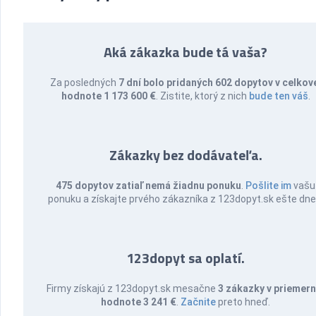
Aká zákazka bude tá vaša?
Za posledných
7 dní bolo pridaných 602 dopytov v celkov
hodnote 1 173 600 €
. Zistite, ktorý z nich
bude ten váš
.
Zákazky bez dodávateľa.
475 dopytov zatiaľ nemá žiadnu ponuku
.
Pošlite im
vašu
ponuku a získajte prvého zákazníka z 123dopyt.sk ešte dne
123dopyt sa oplatí.
Firmy získajú z 123dopyt.sk mesačne
3 zákazky v priemern
hodnote 3 241 €
.
Začnite
preto hneď.