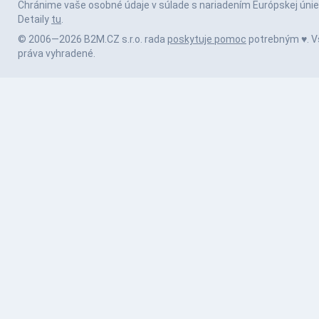
Chránime vaše osobné údaje v súlade s nariadením Európskej únie
Detaily
tu
.
© 2006—2026 B2M.CZ s.r.o. rada
poskytuje pomoc
potrebným ♥️. V
práva vyhradené.