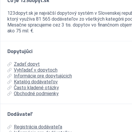
Čo je 123dopyt.sk
123dopyt.sk je najväčší dopytový systém v Slovenskej repub
ktorý využíva 81 565 dodávateľov zo všetkých kategórii pod
Mesačne spracujeme cez 3 tis. dopytov vo finančnom objem
ako 75 mil. €.
Dopytujúci
Zadať dopyt
Vyhľadať v dopytoch
Informácie pre dopytujúcich
Katalóg dodávateľov
Často kladené otázky
Obchodné podmienky
Dodávateľ
Registrácia dodávateľa