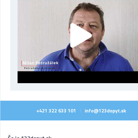
+421 322 633 101
info@123dopyt.sk
|