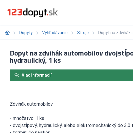
Dopyty
Vyhľadávanie
Stroje
Dopyt na zdvihák a
Dopyt na zdvihák automobilov dvojstĺpo
hydraulický, 1 ks
Viac informácií
Zdvihák automobilov
- množstvo: 1 ks
- dvojstĺpový, hydraulický, alebo elektromechanický do 3,0 
- termín: čo najskôr