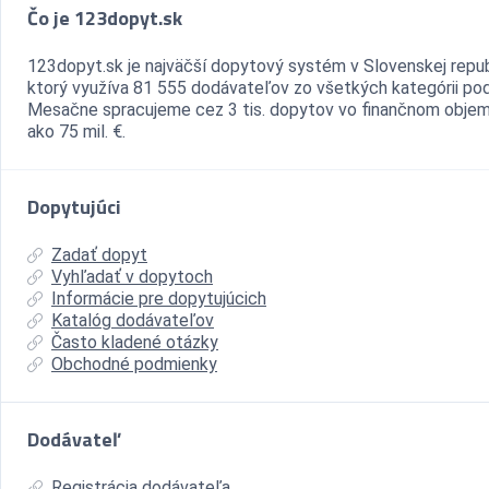
Čo je 123dopyt.sk
123dopyt.sk je najväčší dopytový systém v Slovenskej repub
ktorý využíva 81 555 dodávateľov zo všetkých kategórii pod
Mesačne spracujeme cez 3 tis. dopytov vo finančnom objem
ako 75 mil. €.
Dopytujúci
Zadať dopyt
Vyhľadať v dopytoch
Informácie pre dopytujúcich
Katalóg dodávateľov
Často kladené otázky
Obchodné podmienky
Dodávateľ
Registrácia dodávateľa