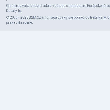
Chránime vaše osobné údaje v súlade s nariadením Európskej únie
Detaily
tu
.
© 2006—2026 B2M.CZ s.r.o. rada
poskytuje pomoc
potrebným ♥️. V
práva vyhradené.