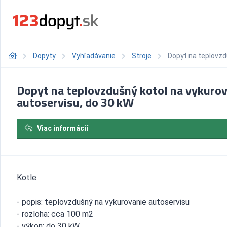
Dopyty
Vyhľadávanie
Stroje
Dopyt na teplovzd
Dopyt na teplovzdušný kotol na vykuro
autoservisu, do 30 kW
Viac informácií
Kotle
- popis: teplovzdušný na vykurovanie autoservisu
- rozloha: cca 100 m2
- výkon: do 30 kW