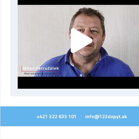
+421 322 633 101
info@123dopyt.sk
|