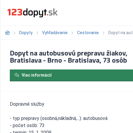
Dopyty
Vyhľadávanie
Cestovanie
Dopyt na auto
Dopyt na autobusovú prepravu žiakov,
Bratislava - Brno - Bratislava, 73 osôb
Viac informácií
Dopravné služby
- typ prepravy (osobná,nákladná,...): autobusová
- počet osôb: 73
- termín: 15. 1. 2009