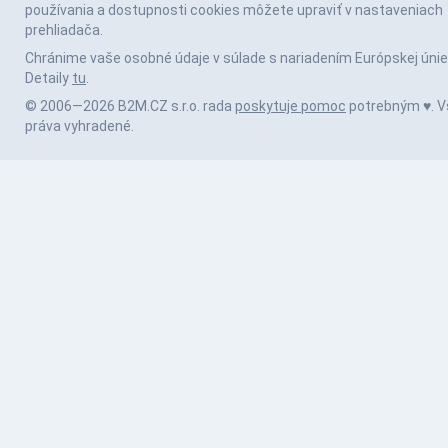
používania a dostupnosti cookies môžete upraviť v nastaveniach
prehliadača.
Chránime vaše osobné údaje v súlade s nariadením Európskej únie
Detaily
tu
.
© 2006—2026 B2M.CZ s.r.o. rada
poskytuje pomoc
potrebným ♥️. V
práva vyhradené.