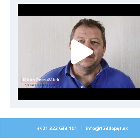
+421 322 633 101
info@123dopyt.sk
|