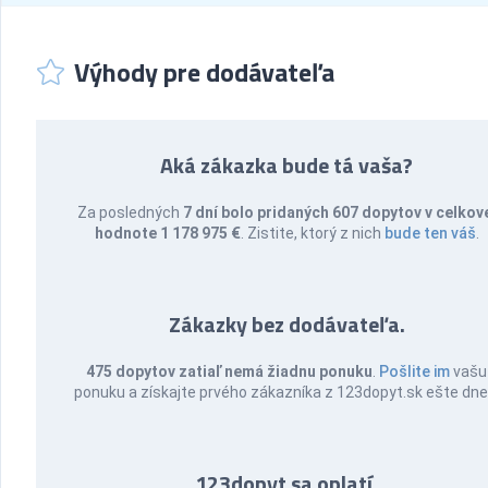
Výhody pre dodávateľa
Aká zákazka bude tá vaša?
Za posledných
7 dní bolo pridaných 607 dopytov v celkov
hodnote 1 178 975 €
. Zistite, ktorý z nich
bude ten váš
.
Zákazky bez dodávateľa.
475 dopytov zatiaľ nemá žiadnu ponuku
.
Pošlite im
vašu
ponuku a získajte prvého zákazníka z 123dopyt.sk ešte dne
123dopyt sa oplatí.