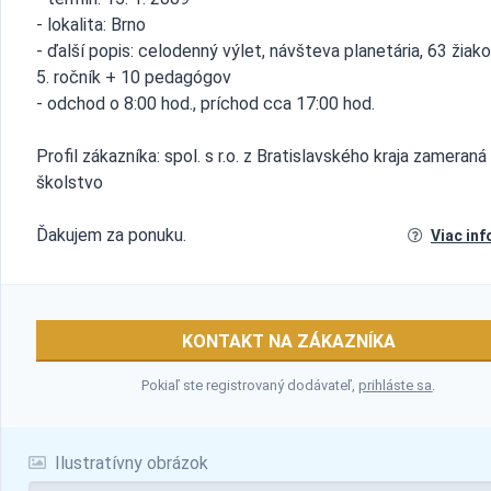
- lokalita: Brno
- ďalší popis: celodenný výlet, návšteva planetária, 63 žiako
5. ročník + 10 pedagógov
- odchod o 8:00 hod., príchod cca 17:00 hod.
Profil zákazníka: spol. s r.o. z Bratislavského kraja zameraná
školstvo
Ďakujem za ponuku.
Viac inf
KONTAKT NA ZÁKAZNÍKA
Pokiaľ ste registrovaný dodávateľ,
prihláste sa
.
Ilustratívny obrázok